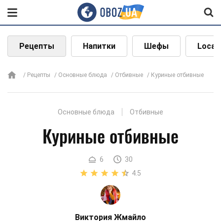
Рецепты
Напитки
Шефы
Local
Рецепты
Основные блюда
Отбивные
Куриные отбивные
Основные блюда
Отбивные
Куриные отбивные
6
30
4.5
Виктория Жмайло