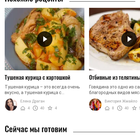
Тушеная курица с картошкой
Отбивные из телятин
Тушеная курица – это всегда очень
Говядина это одно из с
вкусно, а тушеная курица с
благородных видов мяс
картошкой – это еще и очень сытно.
Приготовить его не всег
Елена Драган
Виктория Жмайло
Именно такую курицу мы и
как может показаться с
4
40
4
8
40
предлагаем вам сегодня ...
Говядина очень нежное мя
Сейчас мы готовим