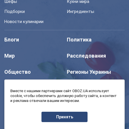
Шефы
Кухни мира
Подборки
Ингредиенты
Новости кулинарии
Блоги
Политика
Мир
Расследования
Общество
Регионы Украины
Шоу
Спорт
Вместе с нашими партнерами сайт OBOZ.UA использует
cookie, чтобы обеспечить должную работу сайта, а контент
и реклама отвечали вашим интересам.
Моя школа
Авто
Принять
MedOboz
Экономика