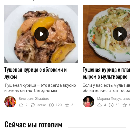
Тушеная курица с яблоками и
Тушеная курица с пл
луком
сыром в мультиварке
Тушеная курица – это всегда вкусно
Если у вас есть мульти
и очень сытно. Сегодня мы
обязательно стоит обр
предлагаем вам приготовить
внимание на этот рецеп
Виктория Жмайло
Марина Петрушенко
тушеную курицу с яблоками и
предлагаем вам пригот
2
легко
120
5
4
60
репчатым луком. Блюдо довольно ...
в сырном соусе. Это ...
Сейчас мы готовим