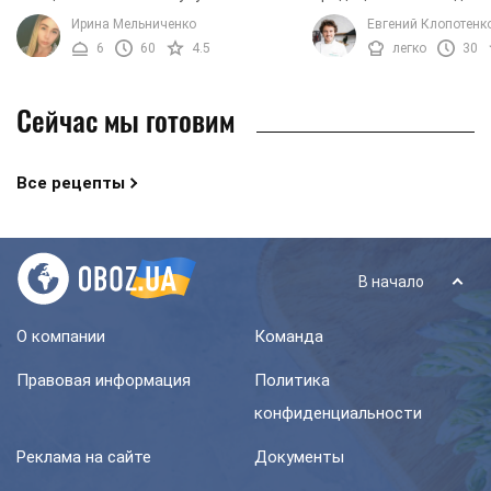
память, а также служат прекрасным
кухни. В ее основе соч
Ирина Мельниченко
Евгений Клопотенк
антиоксидантом. Кроме того,
фарш, много сыра и не
6
60
4.5
легко
30
употребление баклажанов ...
тесто. Идеальный ...
Сейчас мы готовим
Все рецепты
В начало
О компании
Команда
Правовая информация
Политика
конфиденциальности
Реклама на сайте
Документы