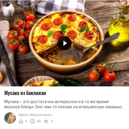
Мусака из баклажан
Мусака – это достаточно интересное и в то же время
вкусное блюдо. Оно чем-то похоже на итальянскую лазанью.
Наверное, такое сходство мусаке придают ...
Ирина Мельниченко
6
40
4