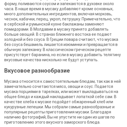
форму, поливаются соусом и запекаются в духовке около
часа. В наше время в мусаку добавляют кроме основных,
много дополнительных ингредиентов, включая морковь,
чеснок, кабачки, перец, укроп, петрушку. Примечательно, что
в сербской и румынской кухне баклажаны заменяют
помидорами. В Молдавии в мусаку принято добавлять
больше овощей. В странах ближнего востока ее подают
холодной и без соуса. В Греции повара считают, что мусака
без соуса бешамель лишается изюминки и превращается в
обычную запеканку. В классическом греческом рецепте
присутствует баранина, но если в мусаку добавить телятину
вкусовые качества нисколько не будут уступать.
Вкусовое разнообразие
Мусака относится к самостоятельным блюдам, так как в ней
замечательно сочетаются мясо, овощи и соус. Подается
мусака порциями в тарелках, или может выкладываться на
общее блюдо и каждый накладывает лопаткой себе сам. В
качестве хлеба к мусаке подойдет обжаренный хлеб или
кукурузные лепешки. Мы собрали самые разнообразные и
популярные рецепты приготовления мусаки. Благодаря
наличию фотографий, Вы не упустите ни один из шагов по
приготовлению этого вкусного заморского блюда.