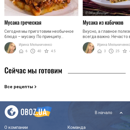
Мусака греческая
Мусака из кабачков
Сегодня мы приготовим необычное
Вкусно, а главное поле
блюдо – мусаку. По принципу
всегда важно. Нечасто
приготовления и по схожести
действительно вкусные
Ирина Мельниченко
Ирина Мельниченк
некоторых ингредиентов мусака
блюда одновременно. И
6
40
4.5
3
25
напоминает лазанью, но это два ...
этого требуются ...
Сейчас мы готовим
Все рецепты
В начало
О компании
Команда