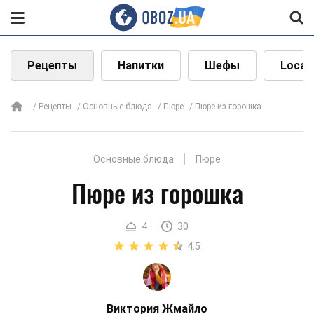
Рецепты
Напитки
Шефы
Local
Рецепты
Основные блюда
Пюре
Пюре из горошка
Основные блюда
Пюре
Пюре из горошка
4
30
4.5
Виктория Жмайло