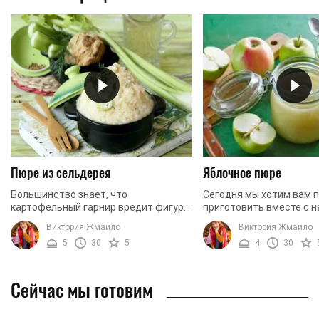
Пюре из сельдерея
Яблочное пюре
Большинство знает, что
Сегодня мы хотим вам 
картофельный гарнир вредит фигуре,
приготовить вместе с 
а также повышает уровень
пюре! У многих яблочно
Виктория Жмайло
Виктория Жмайло
холестерина. Многим трудно
ассоциируется с детст
5
30
5
4
30
отказаться от этого продукта в
наверняка все хотя бы ра
пользу ...
Сейчас мы готовим