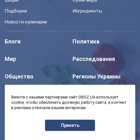
Шефы
Кухни мира
Подборки
Ингредиенты
Новости кулинарии
Блоги
Политика
Мир
Расследования
Общество
Регионы Украины
Шоу
Спорт
Вместе с нашими партнерами сайт OBOZ.UA использует
cookie, чтобы обеспечить должную работу сайта, а контент
и реклама отвечали вашим интересам.
Моя школа
Авто
Принять
MedOboz
Экономика