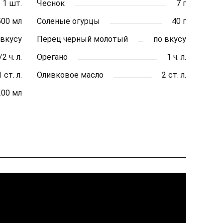
1 шт.
Чеснок
7 г
500 мл
Соленые огурцы
40 г
 вкусу
Перец черный молотый
по вкусу
/2 ч. л.
Орегано
1 ч. л.
1 ст. л.
Оливковое масло
2 ст. л.
200 мл