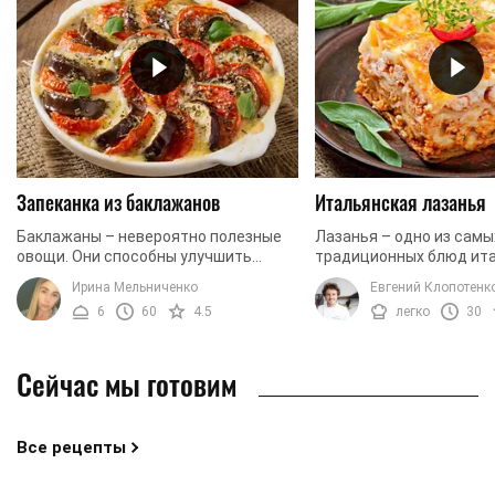
Запеканка из баклажанов
Итальянская лазанья
Баклажаны – невероятно полезные
Лазанья – одно из сам
овощи. Они способны улучшить
традиционных блюд ит
память, а также служат прекрасным
кухни. В ее основе соч
Ирина Мельниченко
Евгений Клопотенк
антиоксидантом. Кроме того,
фарш, много сыра и не
6
60
4.5
легко
30
употребление баклажанов ...
тесто. Идеальный ...
Сейчас мы готовим
Все рецепты