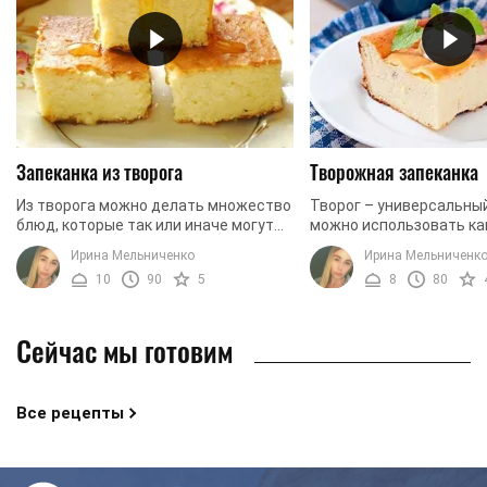
Запеканка из творога
Творожная запеканка
Из творога можно делать множество
Творог – универсальный
блюд, которые так или иначе могут
можно использовать как
понравиться даже не особым
так и в соленых блюдах.
Ирина Мельниченко
Ирина Мельниченк
любителям молочной продукции.
употреблять творог мож
10
90
5
8
80
Употребление этого ...
естественном ...
Сейчас мы готовим
Все рецепты