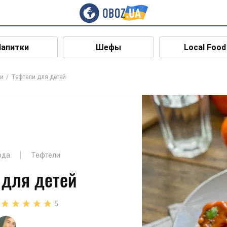
Напитки
Шефы
Local Food
ли
Тефтели для детей
юда
Тефтели
 для детей
5