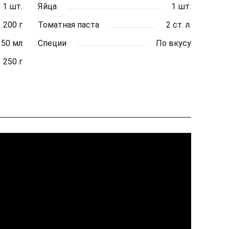
1 шт.
Яйца
1 шт.
200 г
Томатная паста
2 ст. л.
150 мл
Специи
По вкусу
250 г