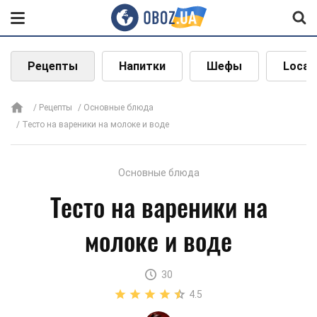
Рецепты
Напитки
Шефы
Local
Рецепты
Основные блюда
Тесто на вареники на молоке и воде
Основные блюда
Тесто на вареники на
молоке и воде
30
4.5