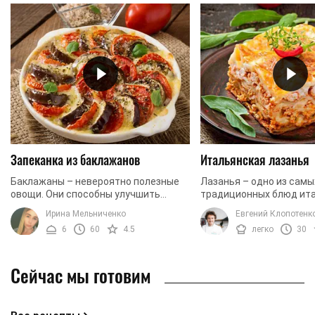
Запеканка из баклажанов
Итальянская лазанья
Баклажаны – невероятно полезные
Лазанья – одно из сам
овощи. Они способны улучшить
традиционных блюд ит
память, а также служат прекрасным
кухни. В ее основе соч
Ирина Мельниченко
Евгений Клопотенк
антиоксидантом. Кроме того,
фарш, много сыра и не
6
60
4.5
легко
30
употребление баклажанов ...
тесто. Идеальный ...
Сейчас мы готовим