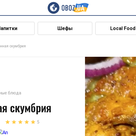
Напитки
Шефы
Local Food
нная скумбрия
ные блюда
ая скумбрия
5