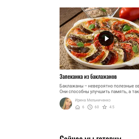
Запеканка из баклажанов
Баклажаны – невероятно полезные о
Они способны улучшить память, а та
служат прекрасным антиоксидантом.
Ирина Мельниченко
Кроме того, употребление баклажанов 
6
60
4.5
Сейчас мы готовим