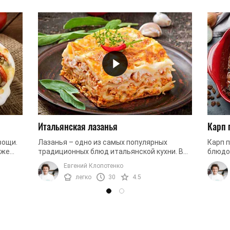
Итальянская лазанья
Карп 
вощи.
Лазанья – одно из самых популярных
Карп 
кже
традиционных блюд итальянской кухни. В
блюдо
ее основе сочный мясной фарш, много сыра
Она о
Евгений Клопотенко
...
и нежное слоеное тесто. Идеальный ...
сладко
легко
30
4.5