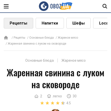
Рецепты
Напитки
Шефы
Local
Рецепты
Основные блюда
Жареное мясо
Жаренная свинина с луком на сковороде
Основные блюда
Жареное мясо
Жаренная свинина с луком
на сковороде
2
легко
30
4.5