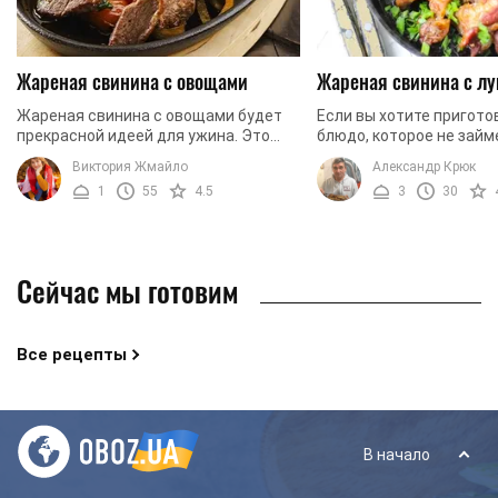
Жареная свинина с овощами
Жареная свинина с лу
Жареная свинина с овощами будет
Если вы хотите пригото
прекрасной идеей для ужина. Это
блюдо, которое не займ
блюдо можно подавать как
много свободного време
Виктория Жмайло
Александр Крюк
самостоятельно, так и с гарниром.
понравится вашим родн
1
55
4.5
3
30
Используя наш рецепт, вы ...
приготовьте свинину с ..
Сейчас мы готовим
Все рецепты
В начало