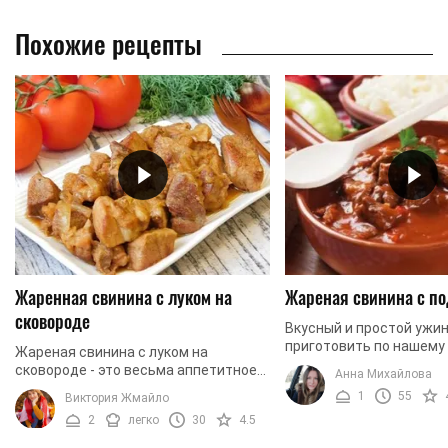
Похожие рецепты
Жаренная свинина с луком на
Жареная свинина с п
сковороде
Вкусный и простой ужин
приготовить по нашему 
Жареная свинина с луком на
Жареная свинина с под
сковороде - это весьма аппетитное
Анна Михайлова
отлично сочетается с г
блюдо. Нежное мясо, приготовленное
1
55
Виктория Жмайло
салатами из свежих овощ
со специями и луком, получается
2
легко
30
4.5
ароматным, с красивой ...