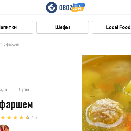
Напитки
Шефы
Local Food
уп с фаршем
юда
Супы
 фаршем
4.5