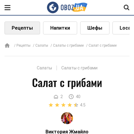
Рецепты
Напитки
Шефы
Local
Рецепты
Салаты
Салаты с грибами
Салат с грибами
Салаты
Салаты с грибами
Салат с грибами
2
40
4.5
Виктория Жмайло