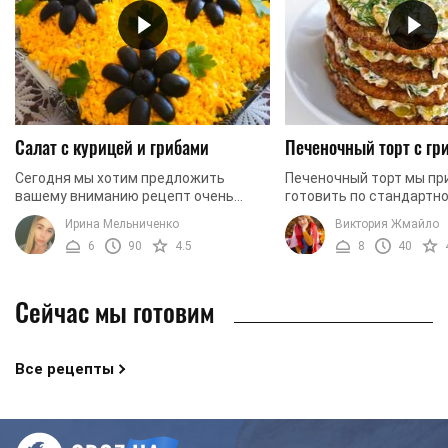
Салат с курицей и грибами
Печеночный торт с гр
Сегодня мы хотим предложить
Печеночный торт мы пр
вашему вниманию рецепт очень
готовить по стандартно
вкусного и питательного куриного
котором мы используем
Ирина Мельниченко
Виктория Жмайло
салата с грибами. Он получается
блины-коржи, в зависим
6
90
4.5
8
40
нежным, сочным, оригинально ...
толщины, и лук с ...
Сейчас мы готовим
Все рецепты