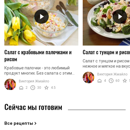
Салат с крабовыми палочками и
Салат с тунцом и рисо
рисом
Салат с тунцом и рисом 
нежное и мягкое на вку
Крабовые палочки - это любимый
Прежде всего, это связ
продукт многих. Без салата с этим
Виктория Жмайло
сочетанием основных и
ингредиентом не обходится ни один
4
60
Виктория Жмайло
Именно они и ...
праздничный стол. И это
2
30
4.5
неудивительно, ведь ...
Сейчас мы готовим
Все рецепты