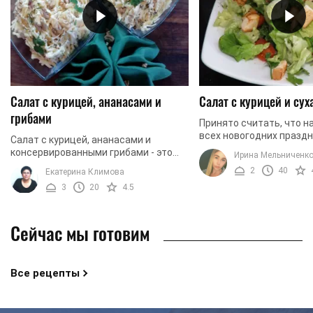
Салат с курицей, ананасами и
Салат с курицей и су
грибами
Принято считать, что н
всех новогодних празд
Салат с курицей, ананасами и
наиболее популярными 
консервированными грибами - это
Ирина Мельниченк
необходимыми являютс
очень вкусное блюдо, которое
2
40
Екатерина Климова
питательные блюда. Одна
удачно дополнит праздничный стол.
3
20
4.5
Салат получается сытным, ...
Сейчас мы готовим
Все рецепты