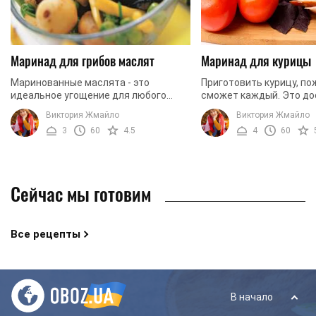
Маринад для грибов маслят
Маринад для курицы
Маринованные маслята - это
Приготовить курицу, по
идеальное угощение для любого
сможет каждый. Это до
застолья. Эти грибы отлично
простое, неприхотливое
Виктория Жмайло
Виктория Жмайло
подойдут и для пикника, и для
требующее особых знан
3
60
4.5
4
60
обычного ужина. Такая закуска ...
навыков в области кулина
Сейчас мы готовим
Все рецепты
В начало