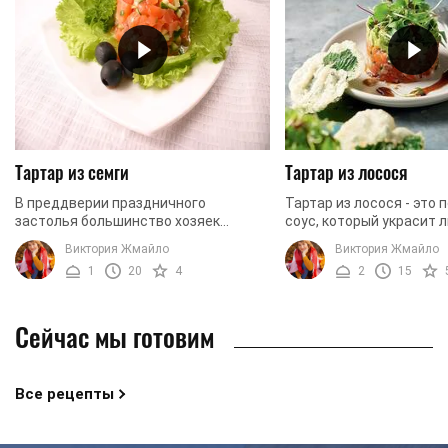
Тартар из семги
Тартар из лосося
В преддверии праздничного
Тартар из лосося - это
застолья большинство хозяек
соус, который украсит 
начинают штудировать кулинарные
праздничный стол. Само
Виктория Жмайло
Виктория Жмайло
книги и просматривать сайты с
что приготовить этот с
1
20
4
2
15
рецептами в поисках чего-то ...
просто, что вы ...
Сейчас мы готовим
Все рецепты