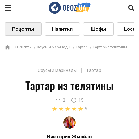
Рецепты
Напитки
Шефы
Local
Рецепты
Соусы и маринады
Тартар
Тартар из телятины
Соусы и маринады
Тартар
Тартар из телятины
2
15
5
Виктория Жмайло