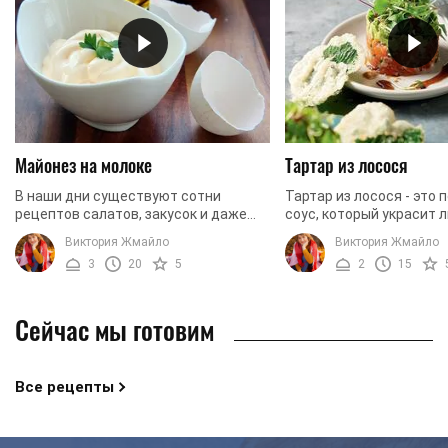
Майонез на молоке
Тартар из лосося
В наши дни существуют сотни
Тартар из лосося - это
рецептов салатов, закусок и даже
соус, который украсит 
бутербродов с использованием
праздничный стол. Само
Виктория Жмайло
Виктория Жмайло
майонеза. Этот соус уже так прочно
что приготовить этот с
3
20
5
2
15
вошел в современную ...
просто, что вы ...
Сейчас мы готовим
Все рецепты