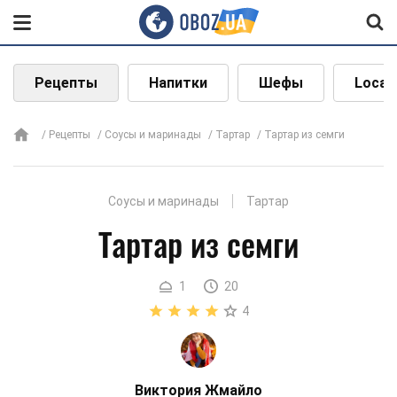
Рецепты
Напитки
Шефы
Local
Рецепты
Соусы и маринады
Тартар
Тартар из семги
Соусы и маринады
Тартар
Тартар из семги
1
20
4
Виктория Жмайло