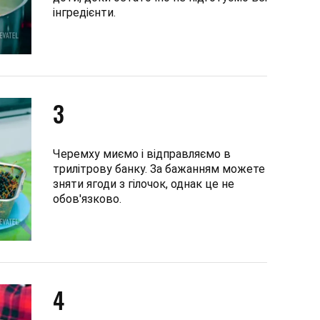
інгредієнти.
3
Черемху миємо і відправляємо в
трилітрову банку. За бажанням можете
зняти ягоди з гілочок, однак це не
обов'язково.
4