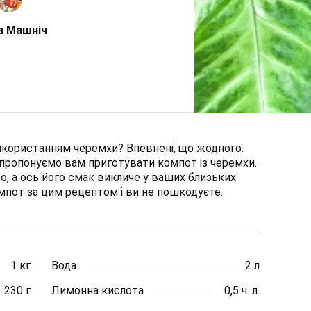
а Машніч
використанням черемхи? Впевнені, що жодного.
пропонуємо вам приготувати компот із черемхи.
, а ось його смак викличе у ваших близьких
мпот за цим рецептом і ви не пошкодуєте.
1 кг
Вода
2 л
230 г
Лимонна кислота
0,5 ч. л.