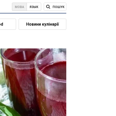
ПОШУК
МОВА
ЯЗЫК
od
Новини кулінарії