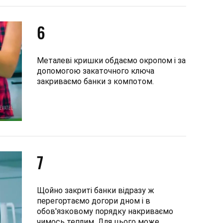
6
Металеві кришки обдаємо окропом і за
допомогою закаточного ключа
закриваємо банки з компотом.
7
Щойно закриті банки відразу ж
перегортаємо догори дном і в
обов'язковому порядку накриваємо
чимось теплим. Для цього може