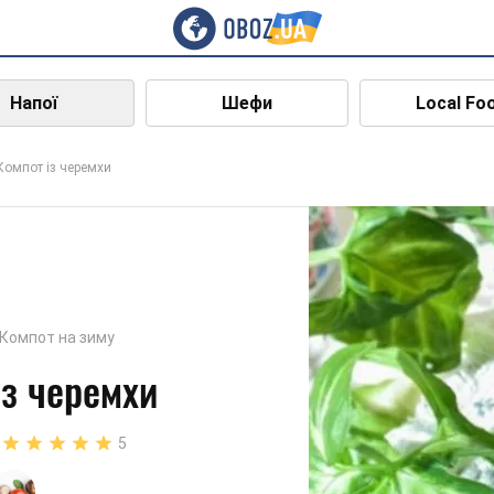
Напої
Шефи
Local Fo
Компот із черемхи
Компот на зиму
із черемхи
5