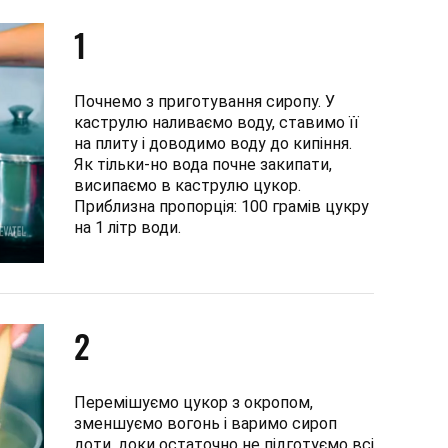
1
Почнемо з приготування сиропу. У
каструлю наливаємо воду, ставимо її
на плиту і доводимо воду до кипіння.
Як тільки-но вода почне закипати,
висипаємо в каструлю цукор.
Приблизна пропорція: 100 грамів цукру
на 1 літр води.
2
Перемішуємо цукор з окропом,
зменшуємо вогонь і варимо сироп
доти, доки остаточно не підготуємо всі