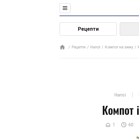
Рецепти
Рецепти
Напої
Компот на зиму
Напої
Компот 
1
60