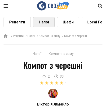
Рецепти
Напої
Шефи
Local Foo
Рецепти
Напої
Компот на зиму
Компот з черешні
Напої
Компот на зиму
Компот з черешні
2
30
5
Вікторія Жмайло