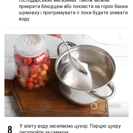
господарських магазинах. Також можна
прикрити блюдцем або покласти на горло банки
шумовку і притримувати її поки будете зливати
воду.
8
У злиту воду засипаємо цукор. Порцію цукру
регулюйте за смаком.