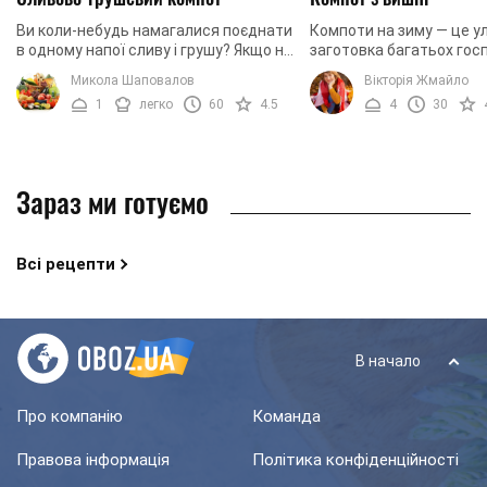
Ви коли-небудь намагалися поєднати
Компоти на зиму — це 
в одному напої сливу і грушу? Якщо ні,
заготовка багатьох гос
то зараз саме час зробити це. Ми
так не врятує взимку, як
Микола Шаповалов
Вікторія Жмайло
пропонуємо вам приготувати на зиму
компот. З такого компо
1
легко
60
4.5
4
30
...
зробити чудовий ...
Зараз ми готуємо
Всі рецепти
В начало
Про компанію
Команда
Правова інформація
Політика конфіденційності