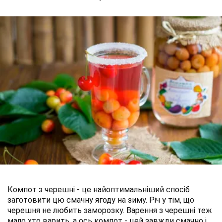
Компот з черешні - це найоптимальніший спосіб
заготовити цю смачну ягоду на зиму. Річ у тім, що
черешня не любить заморозку. Варення з черешні теж
мало хто варить, а ось компот - цей завжди смачно і