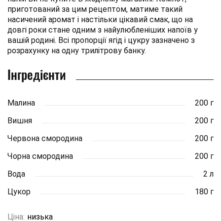
приготований за цим рецептом, матиме такий
насичений аромат і настільки цікавий смак, що на
довгі роки стане одним з найулюбленіших напоїв у
вашій родині. Всі пропорції ягід і цукру зазначено з
розрахунку на одну трилітрову банку.
Інгредієнти
Малина
200 г
Вишня
200 г
Червона смородина
200 г
Чорна смородина
200 г
Вода
2 л
Цукор
180 г
Ціна:
низька