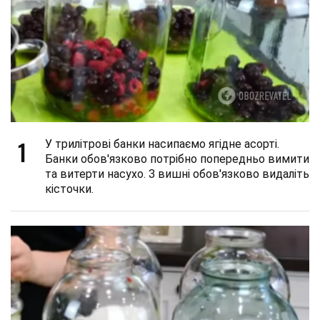
1
У трилітрові банки насипаємо ягідне асорті.
Банки обов'язково потрібно попередньо вимити
та витерти насухо. З вишні обов'язково видаліть
кісточки.