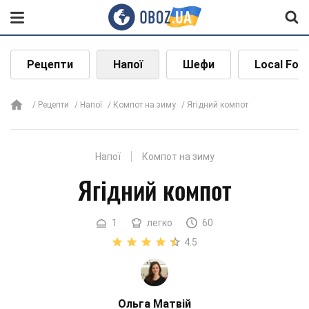
Рецепти
Напої
Шефи
Local Foo
Рецепти
Напої
Компот на зиму
Ягідний компот
Напої
Компот на зиму
Ягідний компот
1
легко
60
4.5
Ольга Матвій