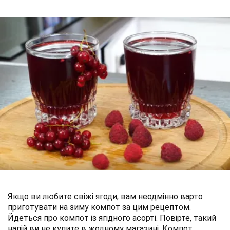
Якщо ви любите свіжі ягоди, вам неодмінно варто
приготувати на зиму компот за цим рецептом.
Йдеться про компот із ягідного асорті. Повірте, такий
напій ви не купите в жодному магазині. Компот,