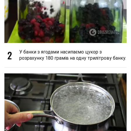
2
У банки з ягодами насипаємо цукор з
розрахунку 180 грамів на одну трилітрову банку.