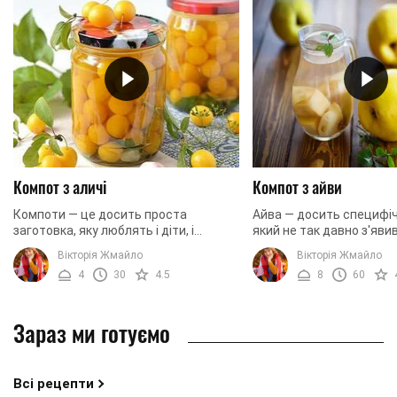
Компот з аличі
Компот з айви
Компоти — це досить проста
Айва — досить специфіч
заготовка, яку люблять і діти, і
який не так давно з'яви
дорослі. Що може зимовим холодним
садах. Попри досить не
Вікторія Жмайло
Вікторія Жмайло
ранком нагадати про літо краще, ніж
цей плід так сподобавс
4
30
4.5
8
60
склянка ароматного ...
господаркам, що вони ...
Зараз ми готуємо
Всі рецепти