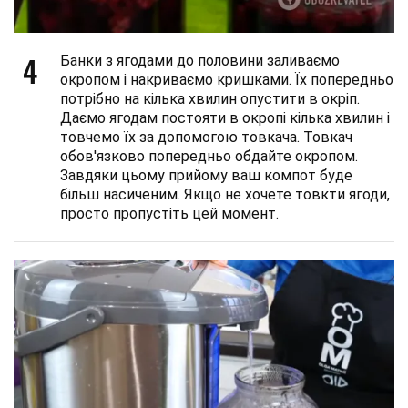
4
Банки з ягодами до половини заливаємо
окропом і накриваємо кришками. Їх попередньо
потрібно на кілька хвилин опустити в окріп.
Даємо ягодам постояти в окропі кілька хвилин і
товчемо їх за допомогою товкача. Товкач
обов'язково попередньо обдайте окропом.
Завдяки цьому прийому ваш компот буде
більш насиченим. Якщо не хочете товкти ягоди,
просто пропустіть цей момент.