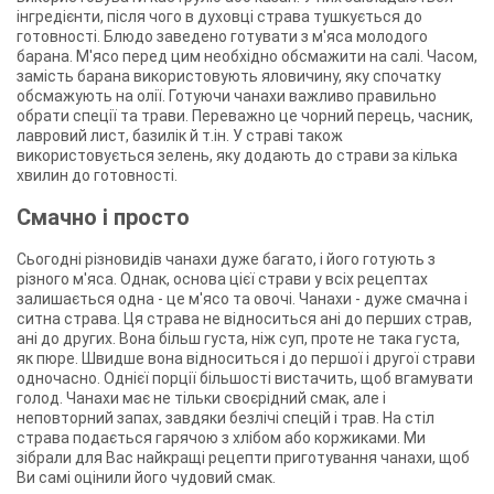
інгредієнти, після чого в духовці страва тушкується до
готовності. Блюдо заведено готувати з м'яса молодого
барана. М'ясо перед цим необхідно обсмажити на салі. Часом,
замість барана використовують яловичину, яку спочатку
обсмажують на олії. Готуючи чанахи важливо правильно
обрати спеції та трави. Переважно це чорний перець, часник,
лавровий лист, базилік й т.ін. У страві також
використовується зелень, яку додають до страви за кілька
хвилин до готовності.
Смачно і просто
Сьогодні різновидів чанахи дуже багато, і його готують з
різного м'яса. Однак, основа цієї страви у всіх рецептах
залишається одна - це м'ясо та овочі. Чанахи - дуже смачна і
ситна страва. Ця страва не відноситься ані до перших страв,
ані до других. Вона більш густа, ніж суп, проте не така густа,
як пюре. Швидше вона відноситься і до першої і другої страви
одночасно. Однієї порції більшості вистачить, щоб вгамувати
голод. Чанахи має не тільки своєрідний смак, але і
неповторний запах, завдяки безлічі спецій і трав. На стіл
страва подається гарячою з хлібом або коржиками. Ми
зібрали для Вас найкращі рецепти приготування чанахи, щоб
Ви самі оцінили його чудовий смак.