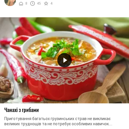
8
45
4
Чанахі з грибами
Приготування багатьох грузинських страв не викликає
великих труднощів та не потребує особливих навичок.
Готувати їх зовсім не складно, а результат ...