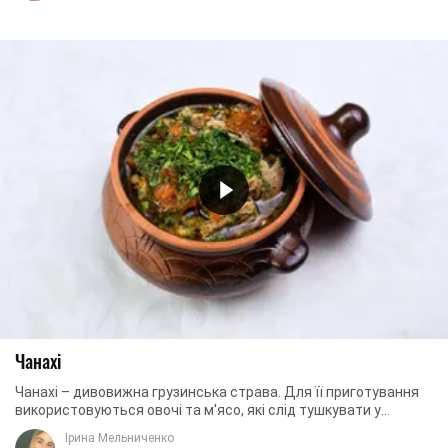
Чанахі
Чанахі – дивовижна грузинська страва. Для її приготування
використовуються овочі та м'ясо, які слід тушкувати у
горщиках. Страва виходить апетитною, ...
Ірина Мельниченко