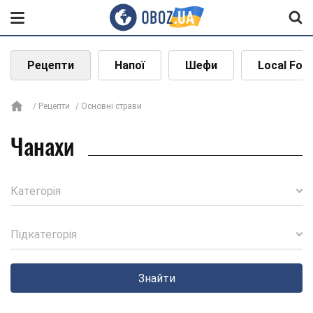
Рецепти
Напої
Шефи
Local Foo
Рецепти
Основні страви
Чанахи
Категорія
Підкатегорія
Знайти