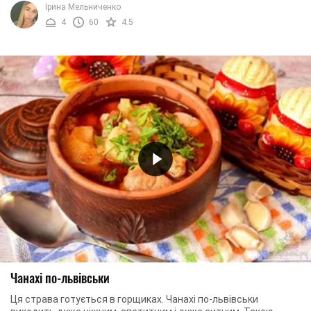
Ірина Мельниченко
4
60
4.5
Чанахі по-львівськи
Ця страва готується в горщиках. Чанахі по-львівськи