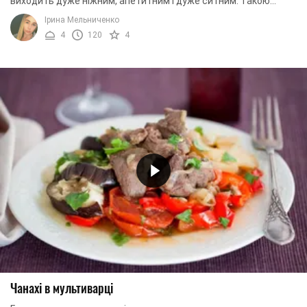
виходить дуже ніжним, апетитним і дуже ситним. Такою
стравою можна приємно здивувати гостей і ...
Ірина Мельниченко
4
120
4
Чанахі в мультиварці