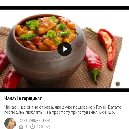
Чанахі в горщиках
Чанахі – це ситна страва, яка дуже поширена у Грузії. Багато
господинь люблять її за простоту приготування. Все, що
потрібно – це змішати м'ясо ...
Ірина Мельниченко
6
120
4