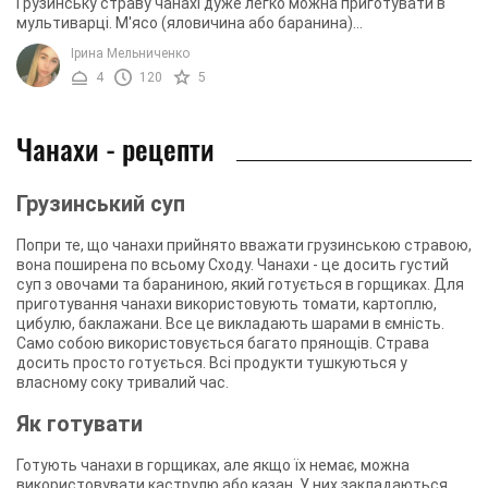
Грузинську страву чанахі дуже легко можна приготувати в
мультиварці. М'ясо (яловичина або баранина)
тушкуватиметься з овочами та спеціями, тому ...
Ірина Мельниченко
4
120
5
Чанахи - рецепти
Грузинський суп
Попри те, що чанахи прийнято вважати грузинською стравою,
вона поширена по всьому Сходу. Чанахи - це досить густий
суп з овочами та бараниною, який готується в горщиках. Для
приготування чанахи використовують томати, картоплю,
цибулю, баклажани. Все це викладають шарами в ємність.
Само собою використовується багато прянощів. Страва
досить просто готується. Всі продукти тушкуються у
власному соку тривалий час.
Як готувати
Готують чанахи в горщиках, але якщо їх немає, можна
використовувати каструлю або казан. У них закладаються