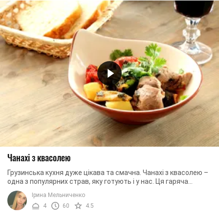
Чанахі з квасолею
Грузинська кухня дуже цікава та смачна. Чанахі з квасолею –
одна з популярних страв, яку готують і у нас. Ця гаряча
страва виходить ситною, запашною ...
Ірина Мельниченко
4
60
4.5