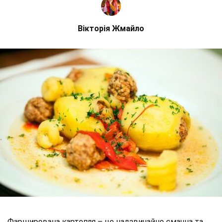
Вікторія Жмайло
Фарширована картопля – це надзвичайно смачна та