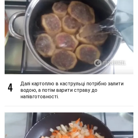
4
Далі картоплю в каструльці потрібно залити
водою, а потім варити страву до
напівготовності.