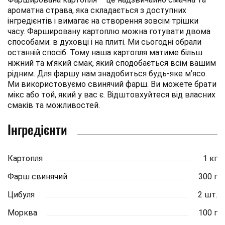
ароматна страва, яка складається з доступних
інгредієнтів і вимагає на створення зовсім трішки
часу. Фаршировану картоплю можна готувати двома
способами: в духовці і на плиті. Ми сьогодні обрали
останній спосіб. Тому наша картопля матиме більш
ніжний та м’який смак, який сподобається всім вашим
рідним. Для фаршу нам знадобиться будь-яке м’ясо.
Ми використовуємо свинячий фарш. Ви можете брати
мікс або той, який у вас є. Відштовхуйтеся від власних
смаків та можливостей.
Інгредієнти
Картопля
1 кг
Фарш свинячий
300 г
Цибуля
2 шт.
Морква
100 г