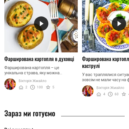
Фарширована картопля в духовці
Фарширована картопл
каструлі
Фарширована картопля – це
унікальна страва, яку можна
У вас траплялися ситуац
готувати у духовці, на плиті, в
зовсім не мали часу на ф
Вікторія Жмайло
мультиварці і навіть у
створення вишуканих ст
2
100
5
Вікторія Жмайло
мікрохвильовці. Ми сьогодні хочемо
приготувати смачну та 
вам ...
4
60
страву потрібно ...
Зараз ми готуємо