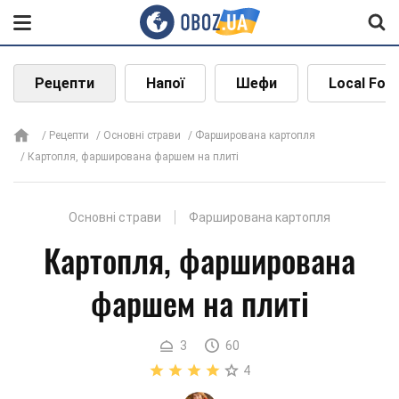
Рецепти
Напої
Шефи
Local Foo
Рецепти
Основні страви
Фарширована картопля
Картопля, фарширована фаршем на плиті
Основні страви
Фарширована картопля
Картопля, фарширована
фаршем на плиті
3
60
4