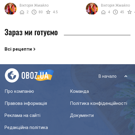
горщиків при приготуванні страв з
Особливо, якщо мова йд
Вікторія Жмайло
Вікторія Жмайло
м'яса популярно здавна. І навіть
свинину з картоплею в 
2
80
4.5
4
45
сьогодні ...
Горщики відмінно ...
Зараз ми готуємо
Всі рецепти
В начало
Про компанію
Команда
Правова інформація
Політика конфіденційності
Реклама на сайті
Документи
Редакційна політика