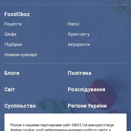
FoodOboz
Рецепти
Напої
Шефи
Кухні світу
Підбірки
Інгрідієнти
Новини кулінарії
Блоги
Політика
Світ
Розслідування
Суспільство
Регіони України
Шоу
Спорт
Разом з нашими партнерами сайт OBOZ.UA використовує
файли cookie, щоб забезпечити належну роботу сайту, а