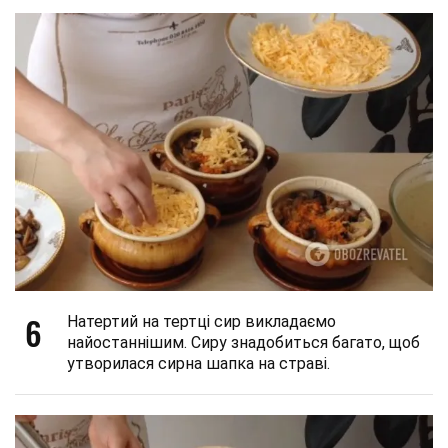
6
Натертий на тертці сир викладаємо
найостаннішим. Сиру знадобиться багато, щоб
утворилася сирна шапка на страві.