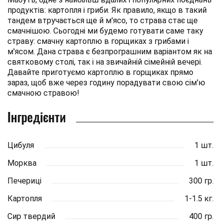
продуктів: картопля і гриби. Як правило, якщо в такий
тандем втручається ще й м'ясо, то страва стає ще
смачнішою. Сьогодні ми будемо готувати саме таку
страву: смачну картоплю в горщиках з грибами і
м'ясом. Дана страва є безпрограшним варіантом як на
святковому столі, так і на звичайній сімейній вечері.
Давайте приготуємо картоплю в горщиках прямо
зараз, щоб вже через годину порадувати свою сім'ю
смачною стравою!
Інгредієнти
Цибуля
1 шт.
Морква
1 шт.
Печериці
300 гр.
Картопля
1-1.5 кг.
Сир твердий
400 гр.