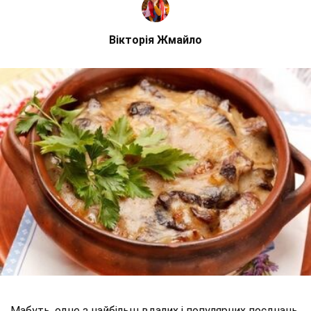
Вікторія Жмайло
Мабуть, одне з найбільш вдалих і популярних поєднань