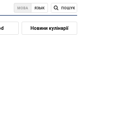
ПОШУК
МОВА
ЯЗЫК
od
Новини кулінарії