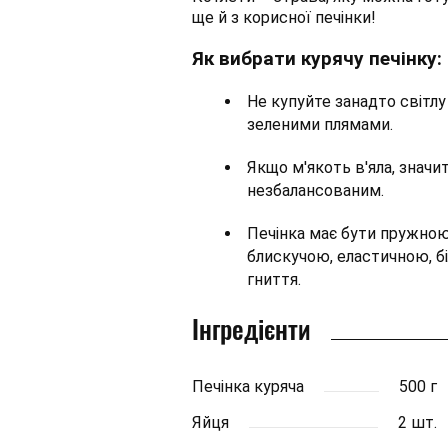
ще й з корисної печінки!
Як вибрати курячу печінку:
Не купуйте занадто світлу
зеленими плямами.
Якщо м'якоть в'яла, значит
незбалансованим.
Печінка має бути пружною,
блискучою, еластичною, бі
гниття.
Інгредієнти
Печінка куряча
500 г
Яйця
2 шт.