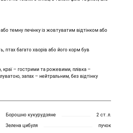
 або темну печінку із жовтуватим відтінком або
ь, птах багато хворів або його корм був
 краї – гострими та рожевими, плівка –
луватою, запах – нейтральним, без відтінку
Борошно кукурудзяне
2 ст. л.
Зелена цибуля
пучок