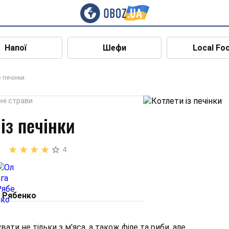
Напої
Шефи
Local Fo
з печінки
ні страви
із печінки
4
 Рябенко
ати не тільки з м'яса, а також філе та риби, але