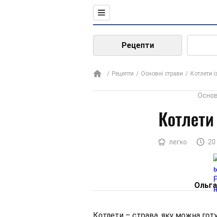
Рецепти
Рецепти
Основні страви
Котлети і
Основ
Котлети 
легко
20
Ольга
Котлети – страва, яку можна готув