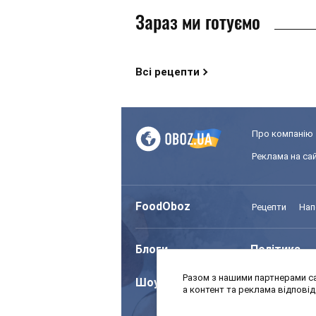
Зараз ми готуємо
Всі рецепти
Про компанію
Реклама на сай
FoodOboz
Рецепти
Нап
Блоги
Політика
Разом з нашими партнерами са
Шоу
Спорт
а контент та реклама відпові