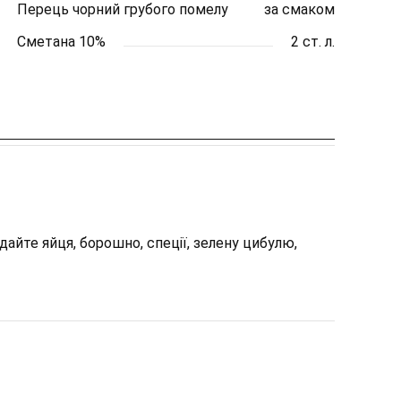
Перець чорний грубого помелу
за смаком
Сметана 10%
2 ст. л.
дайте яйця, борошно, спеції, зелену цибулю,