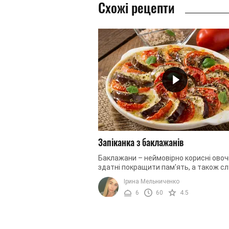
Схожі рецепти
Запіканка з баклажанів
Баклажани – неймовірно корисні овочі
здатні покращити пам'ять, а також с
прекрасним антиоксидантом. Крім тог
Ірина Мельниченко
вживання баклажанів ...
6
60
4.5