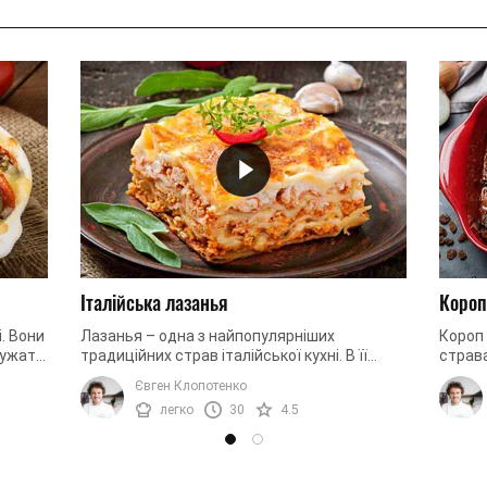
Італійська лазанья
Короп
. Вони
Лазанья – одна з найпопулярніших
Короп 
лужать
традиційних страв італійської кухні. В її
страва
о,
основі соковитий м'ясний фарш, багато сиру
одноча
Євген Клопотенко
і ніжне листкове тісто. ...
з кисл
легко
30
4.5