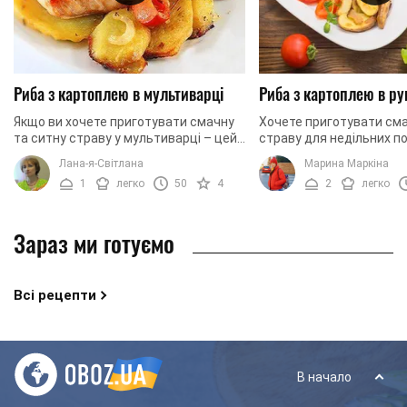
Риба з картоплею в мультиварці
Риба з картоплею в ру
Якщо ви хочете приготувати смачну
Хочете приготувати сма
та ситну страву у мультиварці – цей
страву для недільних п
рецепт для вас. Сьогодні ми готуємо
Прагнете вразити своїх 
Лана-я-Світлана
Марина Маркіна
рибу з картоплею в мультиварці.
чимось смачним та ар
1
легко
50
4
2
легко
Страва ...
Приготуйте для них ...
Зараз ми готуємо
Всі рецепти
В начало