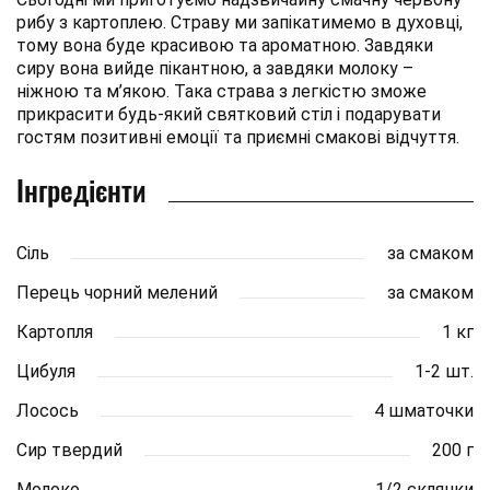
рибу з картоплею. Страву ми запікатимемо в духовці,
тому вона буде красивою та ароматною. Завдяки
сиру вона вийде пікантною, а завдяки молоку –
ніжною та м’якою. Така страва з легкістю зможе
прикрасити будь-який святковий стіл і подарувати
гостям позитивні емоції та приємні смакові відчуття.
Інгредієнти
Сіль
за смаком
Перець чорний мелений
за смаком
Картопля
1 кг
Цибуля
1-2 шт.
Лосось
4 шматочки
Сир твердий
200 г
Молоко
1/2 склянки