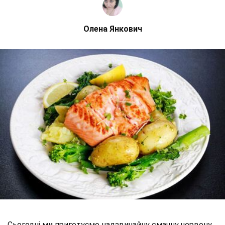
Олена Янкович
Сьогодні ми приготуємо надзвичайну смачну червону