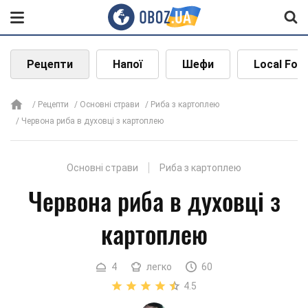
Рецепти
Напої
Шефи
Local Foo
Рецепти
Основні страви
Риба з картоплею
Червона риба в духовці з картоплею
Основні страви
Риба з картоплею
Червона риба в духовці з
картоплею
4
легко
60
4.5