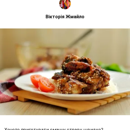
Вікторія Жмайло
Хочете приготувати смачну страву швидко?