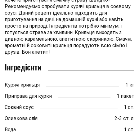
Рекомендуємо спробувати курячі крильця в соєвому
соусі. Даний рецепт ідеально підходить для
приготування на дачі, на домашній кухні або навіть
просто на природі. Інгредієнтів потрібно мінімум, і
готується страва за хвилини. Крильця виходять з
дивною карамельною, апетитною скоринкою. Смачні,
ароматні й соковиті крильця порадують всю сім'ю і
друзів. Бон апетит!
Інгредієнти
Курячі крильця
1 кг
Приправа для курки
1 пакет
Соєвий соус
1 ст.
Оливкова олія
2-3 ст. л.
Вода
1 ст.