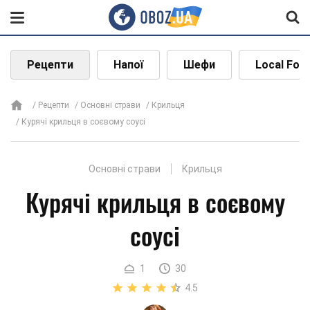
Рецепти
Напої
Шефи
Local Foo
Рецепти
Основні страви
Крильця
Курячі крильця в соєвому соусі
Основні страви
Крильця
Курячі крильця в соєвому
соусі
1
30
4.5