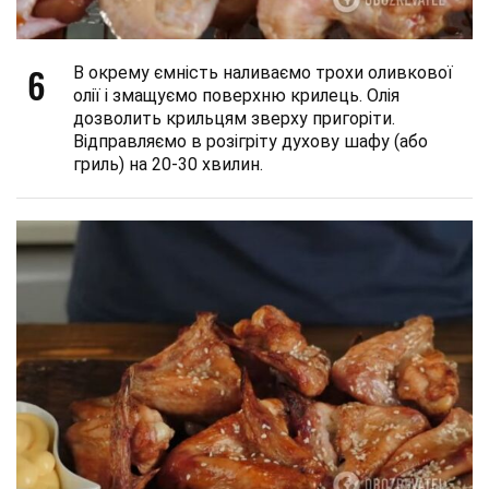
6
В окрему ємність наливаємо трохи оливкової
олії і змащуємо поверхню крилець. Олія
дозволить крильцям зверху пригоріти.
Відправляємо в розігріту духову шафу (або
гриль) на 20-30 хвилин.