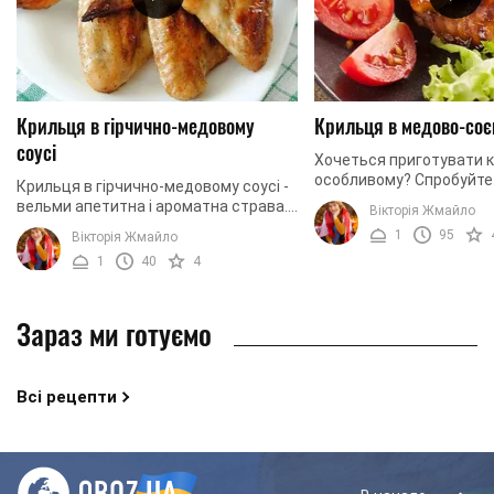
Крильця в гірчично-медовому
Крильця в медово-соє
соусі
Хочеться приготувати к
особливому? Спробуйте
Крильця в гірчично-медовому соусі -
звичайні крильця в мед
вельми апетитна і ароматна страва.
Вікторія Жмайло
соусі. Така страва готу
Подавати її рекомендується зі
1
95
Вікторія Жмайло
нескладно, що ...
свіжими овочами та салатом.
1
40
4
Крильця курки, ...
Зараз ми готуємо
Всі рецепти