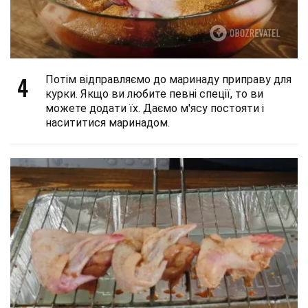
4
Потім відправляємо до маринаду приправу для
курки. Якщо ви любите певні спеції, то ви
можете додати їх. Даємо м'ясу постояти і
насититися маринадом.