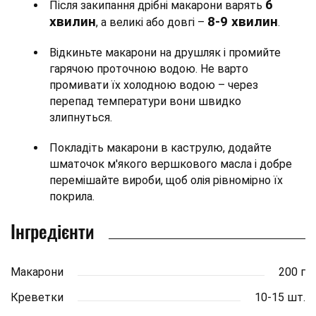
6
Після закипання дрібні макарони варять
хвилин
8-9 хвилин
, а великі або довгі –
.
Відкиньте макарони на друшляк і промийте
гарячою проточною водою. Не варто
промивати їх холодною водою – через
перепад температури вони швидко
злипнуться.
Покладіть макарони в каструлю, додайте
шматочок м'якого вершкового масла і добре
перемішайте вироби, щоб олія рівномірно їх
покрила.
Інгредієнти
Макарони
200 г
Креветки
10-15 шт.