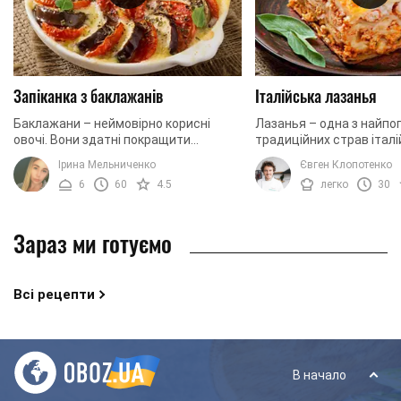
Запіканка з баклажанів
Італійська лазанья
Баклажани – неймовірно корисні
Лазанья – одна з найпо
овочі. Вони здатні покращити
традиційних страв італій
пам'ять, а також служать
її основі соковитий м'я
Ірина Мельниченко
Євген Клопотенко
прекрасним антиоксидантом. Крім
багато сиру і ніжне листк
6
60
4.5
легко
30
того, вживання баклажанів ...
Зараз ми готуємо
Всі рецепти
В начало