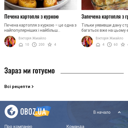
Печена картопля з куркою
Запечена картопля з 
Печена картопля з куркою – це одна з
Тільки уявивши дану стр
найпопулярніших і найбільш
багатьох вже на цьому 
універсальніших страв, оскільки ви її
бажання її скуштувати.
Вікторія Жмайло
Вікторія Жмайло
зможете приготувати для родинних
запечену картоплю з гр
10
200
4
4
60
посиденьок, а ...
сиром, яку ми ...
Зараз ми готуємо
Всі рецепти
В начало
Про компанію
Команда