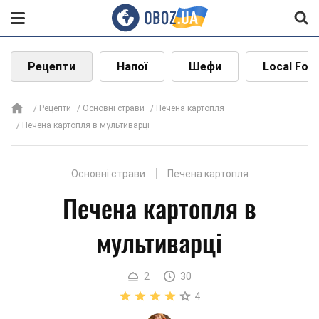
Рецепти
Напої
Шефи
Local Foo
Рецепти
Основні страви
Печена картопля
Печена картопля в мультиварці
Основні страви
Печена картопля
Печена картопля в
мультиварці
2
30
4