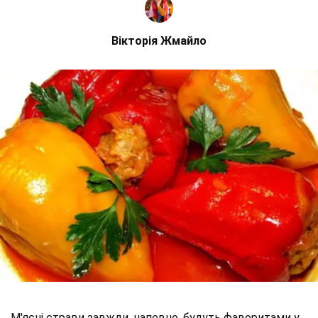
Вікторія Жмайло
М'ясні страви завжди, напевно, будуть фаворитами у