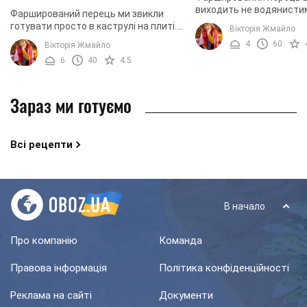
виходить не водянистим,
Фарширований перець ми звикли
соковитим і дуже смачн
готувати просто в каструлі на плиті.
Вікторія Жмайло
Сметанний соус надає 
Пропонуємо вам спробувати
4
60
Вікторія Жмайло
смак і відмінно доповнює 
приготувати фарширований перець в
6
40
4.5
мультиварці, адже це ...
Зараз ми готуємо
Всі рецепти
В начало
Про компанію
Команда
Правова інформація
Політика конфіденційності
Реклама на сайті
Документи