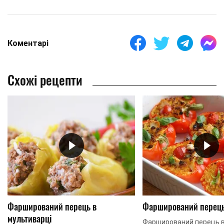
Коментарі
Схожі рецепти
Фарширований перець в
Фарширований перець 
мультиварці
Фарширований перець в