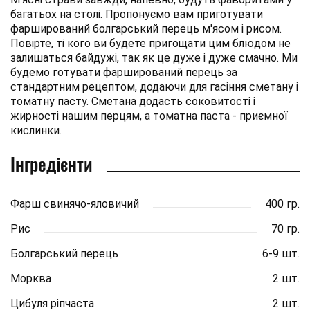
багатьох на столі. Пропонуємо вам приготувати
фарширований болгарський перець м'ясом і рисом.
Повірте, ті кого ви будете пригощати цим блюдом не
залишаться байдужі, так як це дуже і дуже смачно. Ми
будемо готувати фарширований перець за
стандартним рецептом, додаючи для гасіння сметану і
томатну пасту. Сметана додасть соковитості і
жирності нашим перцям, а томатна паста - приємної
кислинки.
Інгредієнти
Фарш свинячо-яловичий
400 гр.
Рис
70 гр.
Болгарський перець
6-9 шт.
Морква
2 шт.
Цибуля ріпчаста
2 шт.