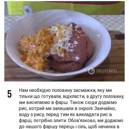
5
Нам необхідно половину засмажки, яку ми
тільки що готували, відкласти, а другу половину,
ми висипаємо в фарш. Також сюди додаємо
рис, котрий ми залишали в окропі. Звичайно,
воду з рису, перед тим як викладати рис в
фарш, потрібно злити. Обов'язково, ми додаємо
до нашого фаршу перець і сіль, щоб начинка в