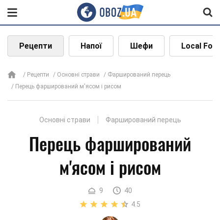
Рецепти
Напої
Шефи
Local Foo
Рецепти
Основні страви
Фарширований перець
Перець фарширований м'ясом і рисом
Основні страви
Фарширований перець
Перець фарширований
м'ясом і рисом
9
40
4.5