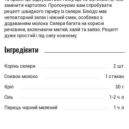
замінити картоплю. Пропонуємо вам спробувати
рецепт швидкого гарніру із селери. Блюдо має
неповторний запах і ніжний смак, особливо з
додаванням молока. Селера багата на корисні
речовини, включаючи магній, калій та залізо. Рецепт
дуже простий і під силу кожному.
Інгредієнти
Корінь селери
2 шт.
Соевое молоко
1 стакан.
Кріп
50 г.
Сіль
1-2 ч. л.
Перець чорний мелений
1 ч. л.