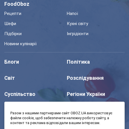
FoodOboz
Рецепти
Напої
Шефи
Кухні світу
Підбірки
Інгрідієнти
Новини кулінарії
Блоги
Політика
Світ
Розслідування
Суспільство
Регіони України
Шоу
Спорт
Разом з нашими партнерами сайт OBOZ.UA використовує
файли cookie, щоб забезпечити належну роботу сайту, а
контент та реклама відповідали вашим інтересам.
Моя школа
Авто