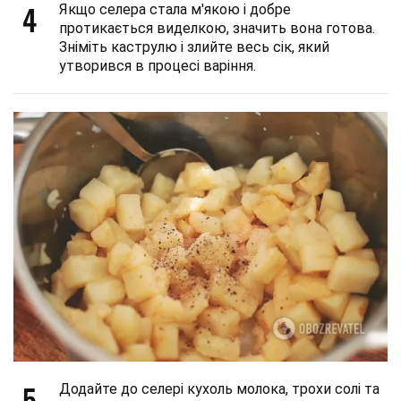
4
Якщо селера стала м'якою і добре
протикається виделкою, значить вона готова.
Зніміть каструлю і злийте весь сік, який
утворився в процесі варіння.
5
Додайте до селері кухоль молока, трохи солі та