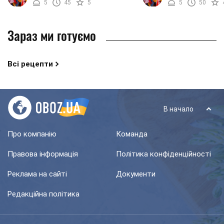
5
45
5
5
50
продукту ...
практично не помітите ..
Зараз ми готуємо
Всі рецепти
В начало
Про компанію
Команда
Правова інформація
Політика конфіденційності
Реклама на сайті
Документи
Редакційна політика