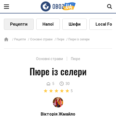
Рецепти
Напої
Шефи
Local Foo
Рецепти
Основні страви
Пюре
Пюре із селери
Основні страви
Пюре
Пюре із селери
5
30
5
Вікторія Жмайло