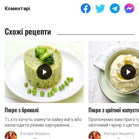
Коментарі
Схожі рецепти
Пюре з броколі
Пюре з цвітної капуст
Ті, хто хочуть скинути зайву вагу або
Пропонуємо вам пригот
налагодити режим харчування,
овочевий гарнір з цвітн
обов'язково повинні включити
обід. Страва легко замі
Вікторія Жмайло
Вікторія Жмайло
брокколі в свій раціон. На 100 г цього
картопляне пюре, так щ