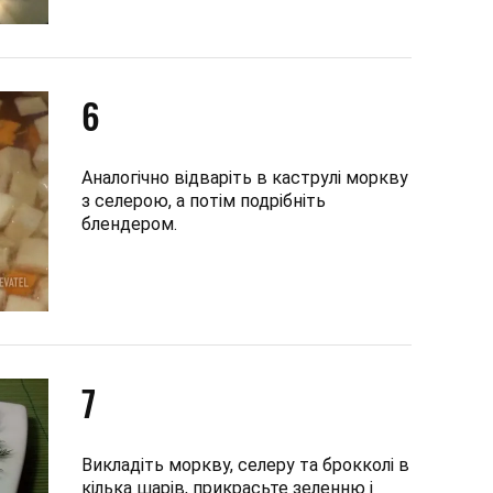
6
Аналогічно відваріть в каструлі моркву
з селерою, а потім подрібніть
блендером.
7
Викладіть моркву, селеру та брокколі в
кілька шарів, прикрасьте зеленню і