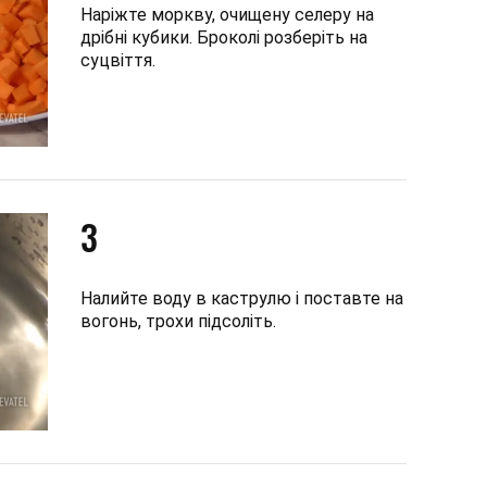
Наріжте моркву, очищену селеру на
дрібні кубики. Броколі розберіть на
суцвіття.
3
Налийте воду в каструлю і поставте на
вогонь, трохи підсоліть.