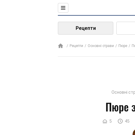
Рецепти
Рецепти
Основні страви
Пюре
П
Основні ст
Пюре з
5
45