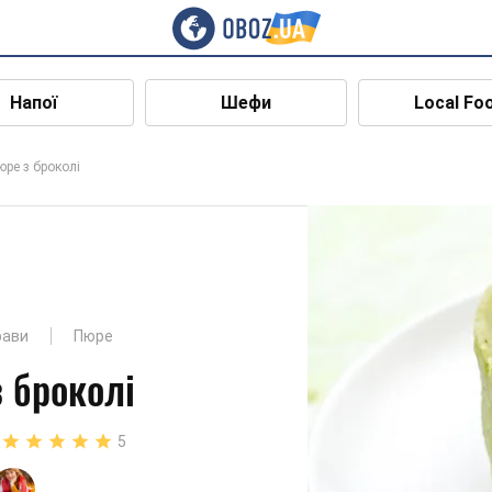
Напої
Шефи
Local Fo
юре з броколі
рави
Пюре
 броколі
5