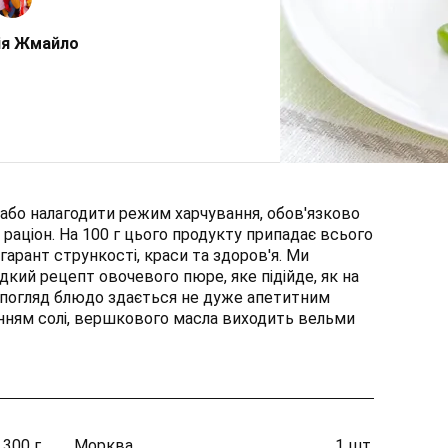
ія Жмайло
у або налагодити режим харчування, обов'язково
 раціон. На 100 г цього продукту припадає всього
гарант стрункості, краси та здоров'я. Ми
ий рецепт овочевого пюре, яке підійде, як на
ий погляд блюдо здається не дуже апетитним
ванням солі, вершкового масла виходить вельми
300 г.
Морква
1 шт.