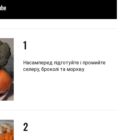
1
Насамперед підготуйте і промийте
селеру, броколі та моркву.
2