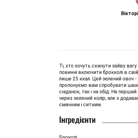
Віктор
Ті, хто хочуть скинути зайву ваг
повинні включити брокколі в свій
лише 25 ккал. Цей зелений овоч - 
пропонуємо вам спробувати швидк
сніданок, так і на обід. На перш
через зелений колір, але з дода
смачним і ситним.
Інгредієнти
Броколі