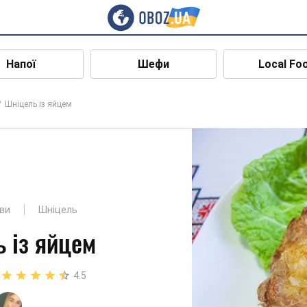
Напої
Шефи
Local Fo
Шніцель із яйцем
ави
Шніцель
 із яйцем
4.5