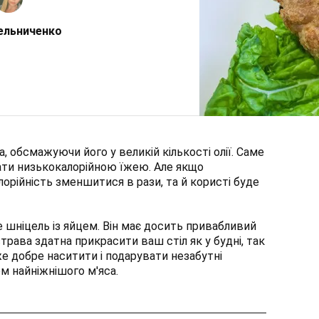
ельниченко
, обсмажуючи його у великій кількості олії. Саме
ати низькокалорійною їжею. Але якщо
лорійність зменшитися в рази, та й користі буде
е шніцель із яйцем. Він має досить привабливий
трава здатна прикрасити ваш стіл як у будні, так
оже добре наситити і подарувати незабутні
м найніжнішого м'яса.