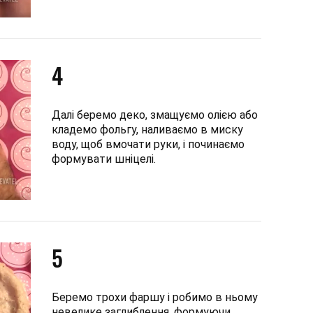
4
Далі беремо деко, змащуємо олією або
кладемо фольгу, наливаємо в миску
воду, щоб вмочати руки, і починаємо
формувати шніцелі.
5
Беремо трохи фаршу і робимо в ньому
невелике заглиблення, формуючи