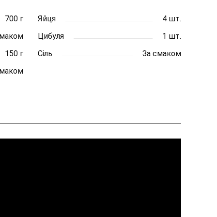
700 г
Яйця
4 шт.
смаком
Цибуля
1 шт.
150 г
Сіль
За смаком
смаком