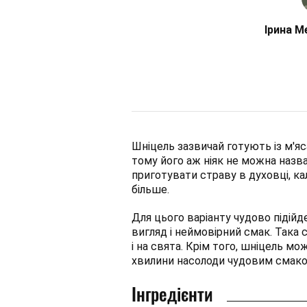
Ірина М
Шніцель зазвичай готують із м'яса
тому його аж ніяк не можна назв
приготувати страву в духовці, ка
більше.
Для цього варіанту чудово підійд
вигляд і неймовірний смак. Така с
і на свята. Крім того, шніцель м
хвилини насолоди чудовим смако
Інгредієнти