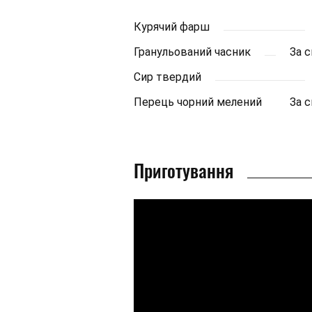
Курячий фарш
Гранульований часник
За 
Сир твердий
Перець чорний мелений
За 
Приготування