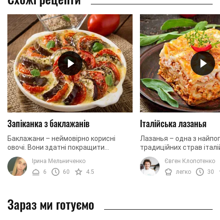
Запіканка з баклажанів
Італійська лазанья
Баклажани – неймовірно корисні
Лазанья – одна з найпо
овочі. Вони здатні покращити
традиційних страв італій
пам'ять, а також служать
її основі соковитий м'я
Ірина Мельниченко
Євген Клопотенко
прекрасним антиоксидантом. Крім
багато сиру і ніжне листк
6
60
4.5
легко
30
того, вживання баклажанів ...
Зараз ми готуємо