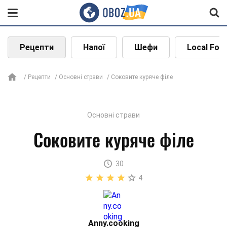
Рецепти
Напої
Шефи
Local Foo
Рецепти
Основні страви
Соковите куряче філе
Основні страви
Соковите куряче філе
30
4
Аnny.cooking