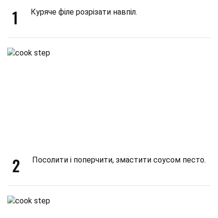
1
Куряче філе розрізати навпіл.
2
Посолити і поперчити, змастити соусом песто.