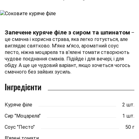
Запечене куряче філе з сиром та шпинатом
–
це смачна і корисна страва, яка легко готується, але
виглядає святково. М’яке м’ясо, ароматний соус
песто, ніжна моцарела та в’ялені томати створюють
чудове поєднання смаків. Підійде і для вечері, і для
обіду. А ще це чудовий варіант, якщо хочеться чогось
смачного без зайвих зусиль.
Інгредієнти
Куряче філе
2 шт.
Сир "Моцарела"
1 шт.
Соус "Песто"
50 г
В'ялені томати