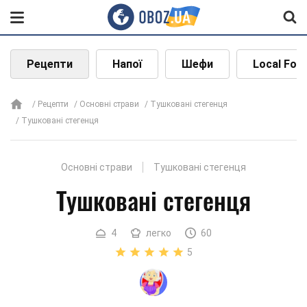
Рецепти
Напої
Шефи
Local Foo
Рецепти
Основні страви
Тушковані стегенця
Тушковані стегенця
Основні страви
Тушковані стегенця
Тушковані стегенця
4
легко
60
5