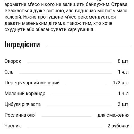
ароматне м'ясо нікого не залишить байдужим. Страва
вважається дуже ситною, але водночас містить мало
калорій. Ніжне протушене м'ясо рекомендується
давати маленьким дітям, а також тим, хто хоче
схуднути або збалансувати харчування.
Інгредієнти
Окорок
8 шт.
Сіль
1 ч. л.
Перець чорний мелений
1/2 ч. л.
Мелений коріандр
1 ч. л.
Цибуля ріпчаста
2 шт.
Рослинна олія
для смаження
Часник
2 зубочки