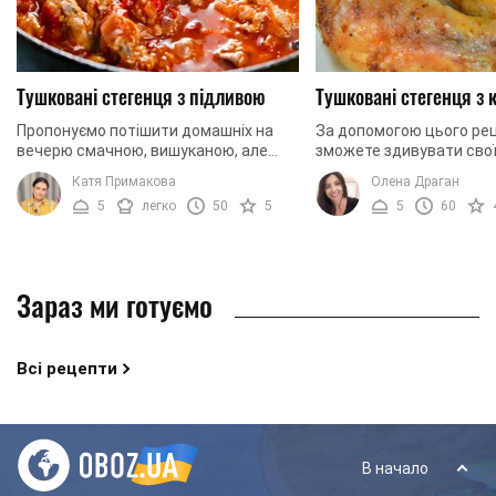
Тушковані стегенця з підливою
Тушковані стегенця з
Пропонуємо потішити домашніх на
За допомогою цього ре
вечерю смачною, вишуканою, але
зможете здивувати своїх
водночас дуже простою стравою.
близьких. Тушковані сте
Катя Примакова
Олена Драган
Якщо вам здається, що ви вже
м'якою картоплею ніког
5
легко
50
5
5
60
випробували всі варіанти ...
байдужим. Готуйте ...
Зараз ми готуємо
Всі рецепти
В начало