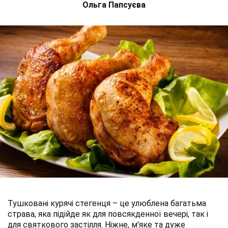
Ольга Папсуєва
Тушковані курячі стегенця – це улюблена багатьма
страва, яка підійде як для повсякденної вечері, так і
для святкового застілля. Ніжне, м'яке та дуже