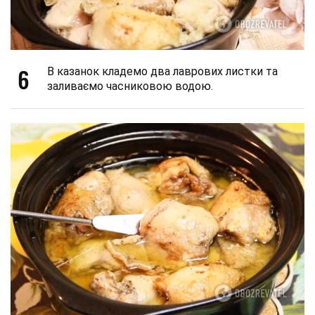
6
В казанок кладемо два лаврових листки та
заливаємо часниковою водою.