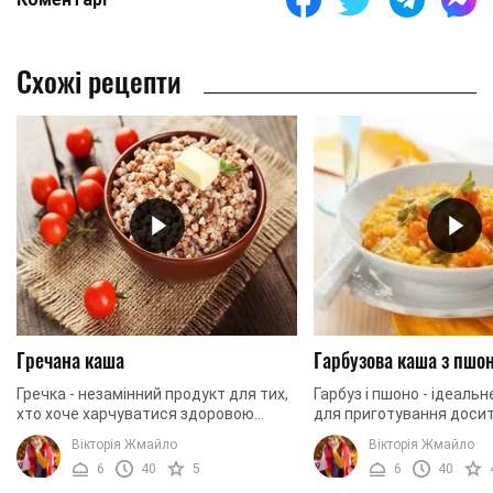
Схожі рецепти
Гречана каша
Гарбузова каша з пшо
Гречка - незамінний продукт для тих,
Гарбуз і пшоно - ідеаль
хто хоче харчуватися здоровою
для приготування досит
їжею. В її зернах містяться білки, які
смачної і поживної стр
Вікторія Жмайло
Вікторія Жмайло
легко засвоюються, амінокислоти,
погано розварюється в 
6
40
5
6
40
клітковина ...
його завжди ...