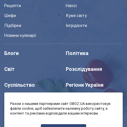
Рецепти
Напої
Шефи
Кухні світу
Підбірки
Інгрідієнти
Новини кулінарії
Блоги
Політика
Світ
Розслідування
Суспільство
Регіони України
Шоу
Спорт
Разом з нашими партнерами сайт OBOZ.UA використовує
файли cookie, щоб забезпечити належну роботу сайту, а
контент та реклама відповідали вашим інтересам.
Моя школа
Авто