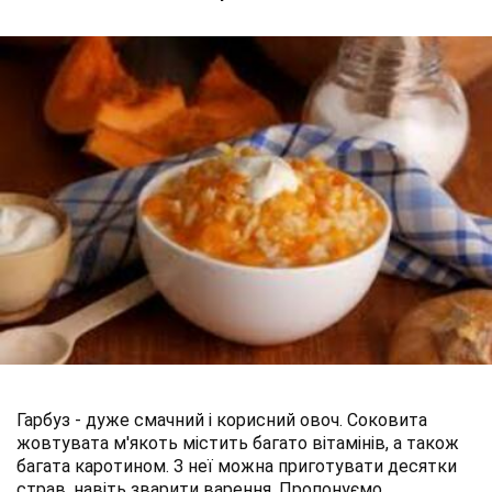
Гарбуз - дуже смачний і корисний овоч. Соковита
жовтувата м'якоть містить багато вітамінів, а також
багата каротином. З неї можна приготувати десятки
страв, навіть зварити варення. Пропонуємо