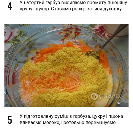
4
У натертий гарбуз висипаємо промиту пшоняну
крупу і цукор. Ставимо розігріватися духовку.
5
У підготовлену суміш з гарбуза, цукру і пшона
вливаємо молоко, і ретельно перемішуємо.