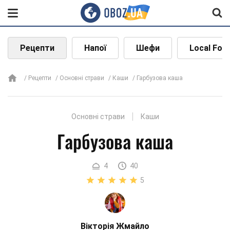
Рецепти
Напої
Шефи
Local Foo
Рецепти
Основні страви
Каши
Гарбузова каша
Основні страви
Каши
Гарбузова каша
4
40
5
Вікторія Жмайло