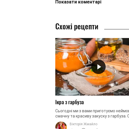
Показати
коментарі
Схожі рецепти
Ікра з гарбуза
Сьогодні ми з вами приготуємо неймо
смачну та красиву закуску з гарбуза.
не складна у приготуванні. Для її ств
Вікторія Жмайло
зокрема, ...