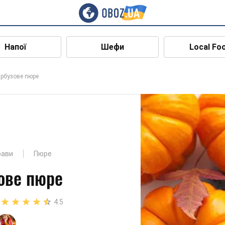
Напої
Шефи
Local Fo
арбузове пюре
рави
Пюре
ове пюре
4.5