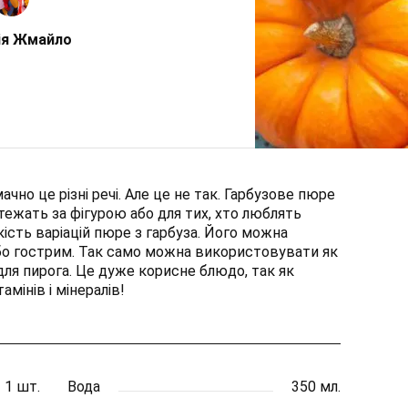
ія Жмайло
ачно це різні речі. Але це не так. Гарбузове пюре
стежать за фігурою або для тих, хто люблять
кість варіацій пюре з гарбуза. Його можна
бо гострим. Так само можна використовувати як
 для пирога. Це дуже корисне блюдо, так як
амінів і мінералів!
1 шт.
Вода
350 мл.