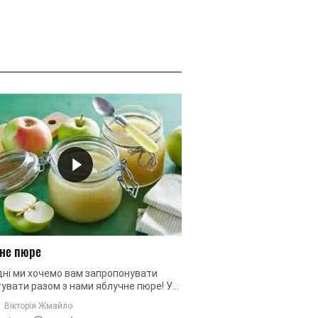
не пюре
Овочеве пюре
дні ми хочемо вам запропонувати
Коли мова заходить про
увати разом з нами яблучне пюре! У
згадується саме картоп
ох яблучне пюре асоціюється з
його готують досить час
Вікторія Жмайло
Вікторія Жмайло
твом і напевно все хоча б раз ...
багато хто зможе ...