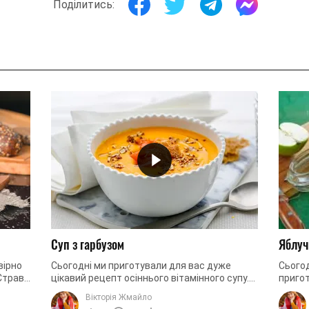
Поділитись:
Суп з гарбузом
Яблуч
вірно
Сьогодні ми приготували для вас дуже
Сього
 Страва
цікавий рецепт осіннього вітамінного супу.
пригот
орення,
Ми пропонуємо вам приготувати суп з
багать
Вікторія Жмайло
гарбузом. Унікальність цього ...
дитинс