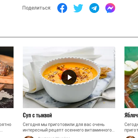
Поделиться:
Суп с тыквой
Яблоч
оятно
Сегодня мы приготовили для вас очень
Сегод
интересный рецепт осеннего витаминного
приго
Для
супа. Мы предлагаем вам приготовить суп с
У мно