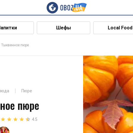
Напитки
Шефы
Local Food
Тыквенное пюре
люда
Пюре
ное пюре
4.5