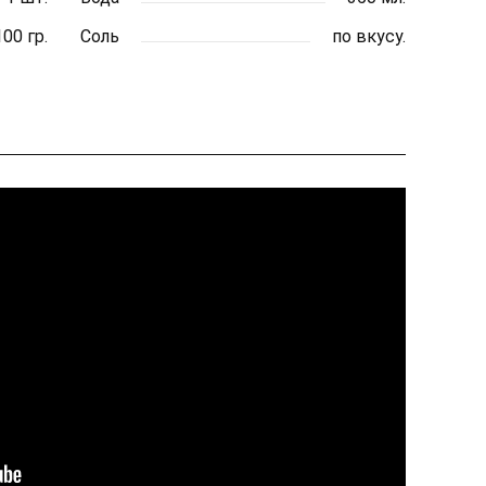
100 гр.
Соль
по вкусу.