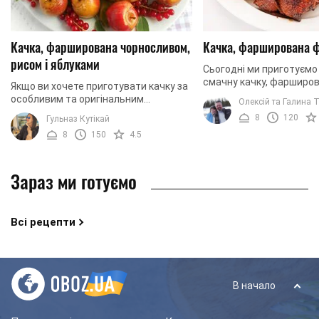
Качка, фарширована чорносливом,
Качка, фарширована 
рисом і яблуками
Сьогодні ми приготуєм
смачну качку, фарширо
Якщо ви хочете приготувати качку за
фруктами. Завдяки осо
особливим та оригінальним
Олексій та Галина T
маринаду птиця матиме 
рецептом – цей рецепт для вас.
8
120
Гульназ Кутікай
пікантну хрустку ...
Фарширована качка вийде не лише
8
150
4.5
смачною, соковитою, ...
Зараз ми готуємо
Всі рецепти
В начало