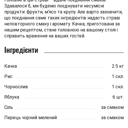
Здавалося б, ми будемо поєднувати несумісні
продукти: фрукти, м'ясо та крупу. Але варто зазначити,
що поєднання саме таких інгредієнтів надасть страві
неповторного смаку і аромату. Качка, приготована за
нашим рецептом, стане головною на вашому столі і
справить враження на ваших гостей.
Інгредієнти
Качка
2.5 кг
Рис
1 скл.
Чорнослив
1 скл.
Яблука
6 шт.
Сіль
за смаком
Перець чорний мелений
за смаком