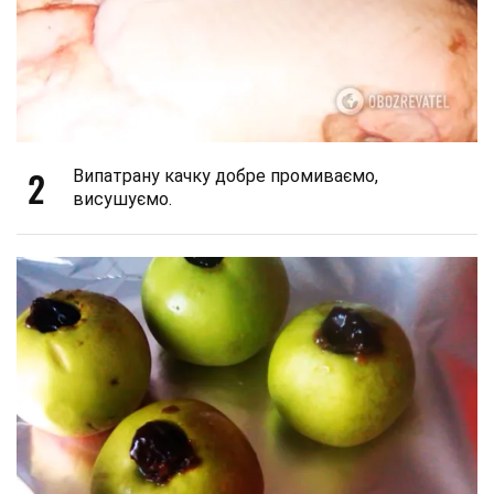
2
Випатрану качку добре промиваємо,
висушуємо.