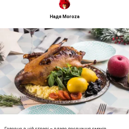
Надя Moroza
Головне в цій страві – вдале поєднання смаків.