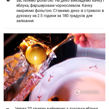
застелимо фольгою. На деко викладемо качку і
яблука, фаршировані чорносливом. Качку
накриємо фольгою. Ставимо деко зі стравою в
духовку на 2.5 години за 180 градусів для
запікання.
Через 20 хвилин виймаємо з духовки яблука,