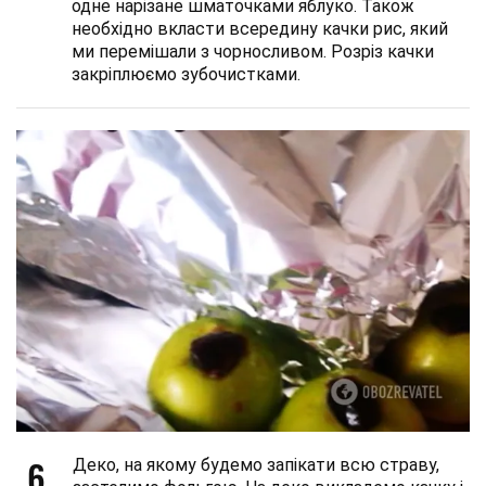
одне нарізане шматочками яблуко. Також
необхідно вкласти всередину качки рис, який
ми перемішали з чорносливом. Розріз качки
закріплюємо зубочистками.
6
Деко, на якому будемо запікати всю страву,