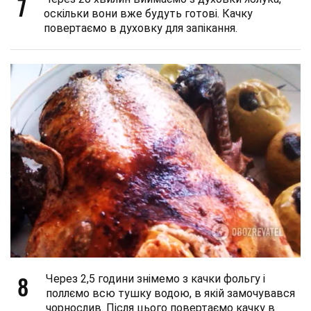
7
оскільки вони вже будуть готові. Качку
повертаємо в духовку для запікання.
8
Через 2,5 години знімемо з качки фольгу і
поллємо всю тушку водою, в якій замочувався
чорнослив. Після цього повертаємо качку в