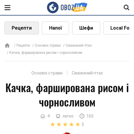
Рецепти
Напої
Шефи
Local Foo
Рецепти
Основні страви
Смажений птах
Качка, фарширована рисом і чорносливом
Основні страви
Смажений птах
Качка, фарширована рисом і
чорносливом
4
легко
165
5