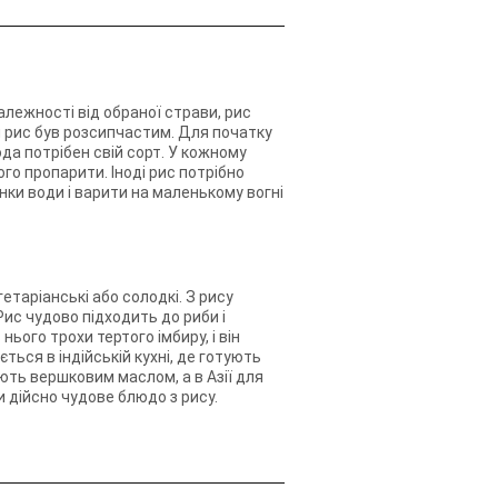
залежності від обраної страви, рис
й рис був розсипчастим. Для початку
да потрібен свій сорт. У кожному
го пропарити. Іноді рис потрібно
нки води і варити на маленькому вогні
гетаріанські або солодкі. З рису
 Рис чудово підходить до риби і
ього трохи тертого імбиру, і він
ться в індійській кухні, де готують
ють вершковим маслом, а в Азії для
 дійсно чудове блюдо з рису.