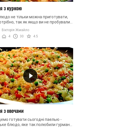
я з куркою
людо не тільки можна приготувати,
потрібно, так як якщо ви не пробували
о цього, то це потрібно терміново
Вікторія Жмайло
ляти. У таку страву ...
4
30
4.5
я з овочами
емо готувати сьогодні паелью -
ьке блюдо, яке так полюбили гурмани.