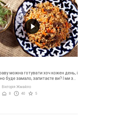
раву можна готувати хоч кожен день, і
но буде замало, запитаєте ви? І ми з
ністю відповімо - це плов. З
Вікторія Жмайло
ими якостями плову ...
8
40
5