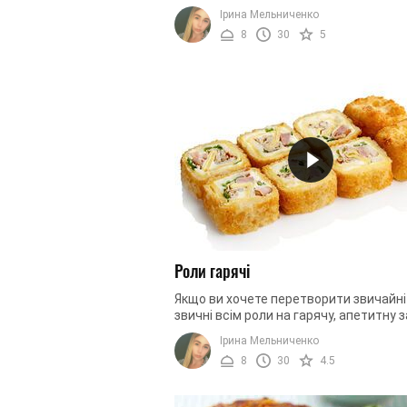
«Каліфорнія». Симпатичні та апетитні
Ірина Мельниченко
не лише прикрасять ваш стіл. ...
8
30
5
Роли гарячі
Якщо ви хочете перетворити звичайні 
звичні всім роли на гарячу, апетитну з
вам допоможе наш рецепт. Хрусткі,
Ірина Мельниченко
ароматні та дуже смачні ...
8
30
4.5