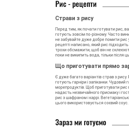
Рис - рецепти
Страви з рису
Перед тим, як почати готувати рис, ва
готують зовсім по-різному. Часто вин
не забувайте дуже добре помити рис у
рецепті написано, який рис підходить
трохи обсмажити, щоб він не склеюють
поки не википить вода, тільки після 
Що приготувати прямо за
Є дуже багато варіантів страв з рису. 
готують гарніри і запіканки. Чудовий г
морепродуктів. Щоб приготувати рис пр
надасть незвичайного присмаку і гостр
рис з шафраном і каррі. Вегетаріансь
цього використовується соєвий соус.
Зараз ми готуємо