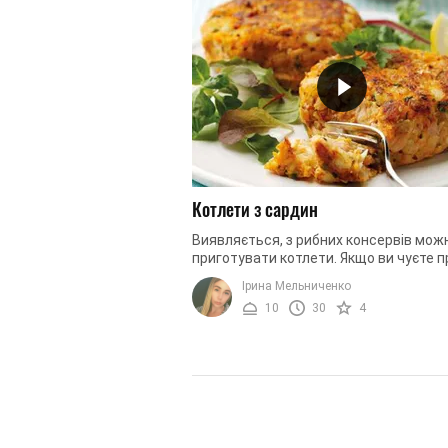
Котлети з сардин
Виявляється, з рибних консервів мож
приготувати котлети. Якщо ви чуєте п
таке вперше, тоді ви просто мусите
Ірина Мельниченко
прочитати цей рецепт і приготувати ..
10
30
4