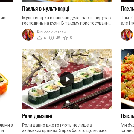
Паелья в мультиварці
Паель
сиво.
Мультиварка в наш час дуже часто виручає
Таке б
господинь на кухні. В такому пристосуванні
але і 
дуже зручно готувати. адже не потрібно
його д
Вікторія Жмайло
...
додатково стежити за ...
виправ
6
45
5
Роли домашні
Паель
лами з
Роли давно вже готують не лише в
Ми буд
ли
азійських країнах. Зараз багато що можна
іспанс