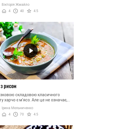
сичному рецепті використовуються
Вікторія Жмайло
одукти, або м'ясо курки, ...
4
40
4.5
 з рисом
язковою складовою класичного
у харчо є м'ясо. Але це не означає,
же смачний суп не можна приготувати
Ірина Мельниченко
го інгредієнта. Люди, які ...
4
70
4.5