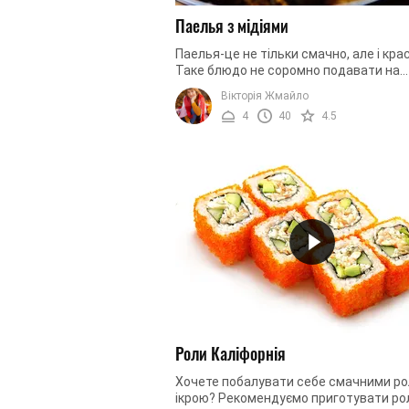
Паелья з мідіями
Паелья-це не тільки смачно, але і кра
Таке блюдо не соромно подавати на
святковий стіл, так як морепродукти
Вікторія Жмайло
завжди були приємною окрасою столу. 
4
40
4.5
Роли Каліфорнія
Хочете побалувати себе смачними ро
ікрою? Рекомендуємо приготувати ро