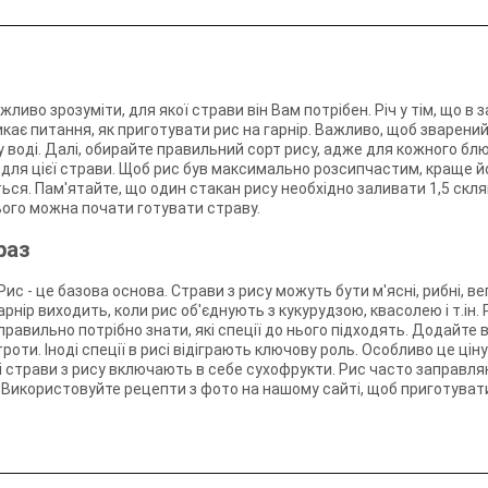
жливо зрозуміти, для якої страви він Вам потрібен. Річ у тім, що в 
икає питання, як приготувати рис на гарнір. Важливо, щоб зварени
 воді. Далі, обирайте правильний сорт рису, адже для кожного блю
 для цієї страви. Щоб рис був максимально розсипчастим, краще йо
ся. Пам'ятайте, що один стакан рису необхідно заливати 1,5 скля
цього можна почати готувати страву.
раз
Рис - це базова основа. Страви з рису можуть бути м'ясні, рибні, ве
арнір виходить, коли рис об'єднують з кукурудзою, квасолею і т.ін.
авильно потрібно знати, які спеції до нього підходять. Додайте в н
оти. Іноді спеції в рисі відіграють ключову роль. Особливо це цінує
кі страви з рису включають в себе сухофрукти. Рис часто заправля
 Використовуйте рецепти з фото на нашому сайті, щоб приготувати