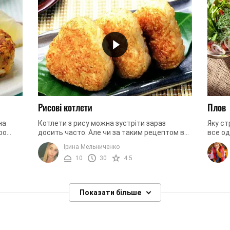
Рисові котлети
Плов
на
Котлети з рису можна зустріти зараз
Яку ст
ро
досить часто. Але чи за таким рецептом ви
все од
їх готуєте, як ми? Ми пропонуємо додати до
упевне
Ірина Мельниченко
.
нашого відвареного рису сир ...
смаков
10
30
4.5
Показати більше