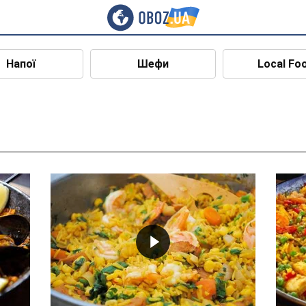
Напої
Шефи
Local Fo