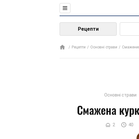
Рецепти
Рецепти
Основні страви
Смажений
Основні страви
Смажена курк
2
40