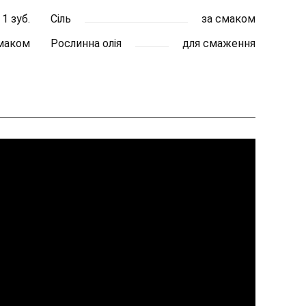
1 зуб.
Сіль
за смаком
смаком
Рослинна олія
для смаження