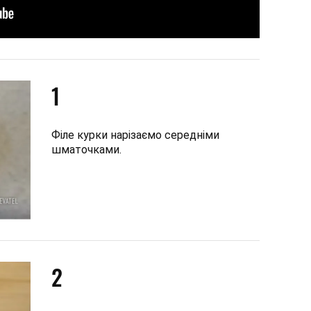
1
Філе курки нарізаємо середніми
шматочками.
2