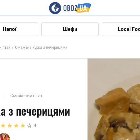
Напої
Шефи
Local Fo
 птах
Смажена курка з печерицями
Смажений птах
а з печерицями
4