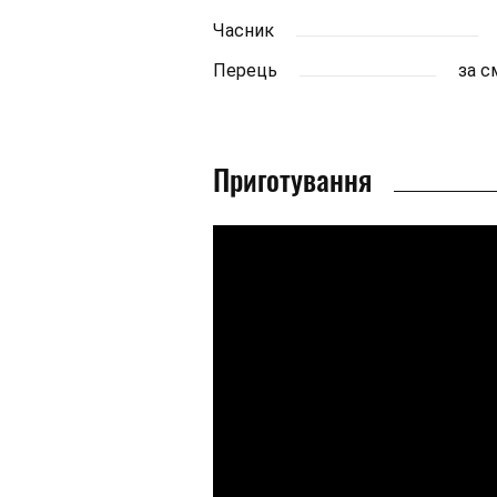
Часник
Перець
за 
Приготування