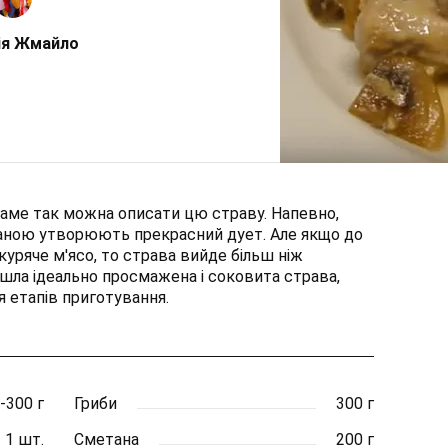
ія Жмайло
саме так можна описати цю страву. Напевно,
етаною утворюють прекрасний дует. Але якщо до
куряче м'ясо, то страва вийде більш ніж
йшла ідеально просмажена і соковита страва,
 етапів приготування.
-300 г
Гриби
300 г
1 шт.
Сметана
200 г