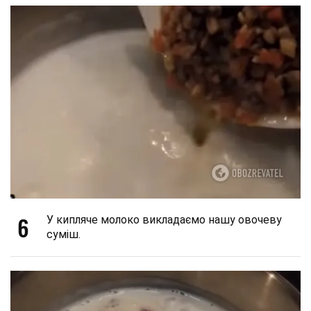
6
У кипляче молоко викладаємо нашу овочеву
суміш.