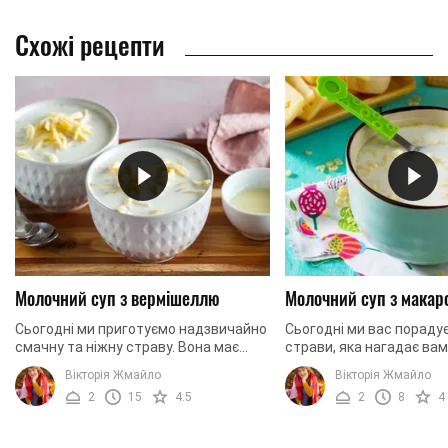
Схожі рецепти
Молочний суп з вермішеллю
Молочний суп з макар
Сьогодні ми приготуємо надзвичайно
Сьогодні ми вас порад
смачну та ніжну страву. Вона має
страви, яка нагадає ва
приємний аромат молока та
яка відправить вас у ми
Вікторія Жмайло
Вікторія Жмайло
солодкий смак, знайомий нам з
нотки ностальгії. Ми пр
2
15
4.5
2
8
4
дитинства. Ми будемо ...
молочний ...