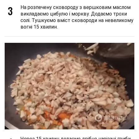
3
На розпечену сковороду з вершковим маслом
викладаємо цибулю і моркву. Додаємо трохи
солі. Тушкуємо вміст сковороди на невеликому
вогні 15 хвилин.
Через 15 хвилин додаємо дрібно нарізані гриби.