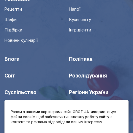
Рецепти
Напої
Шефи
Кухні світу
Підбірки
Інгрідієнти
Новини кулінарії
Блоги
Політика
Світ
Розслідування
Суспільство
Регіони України
Шоу
Спорт
Разом з нашими партнерами сайт OBOZ.UA використовує
файли cookie, щоб забезпечити належну роботу сайту, а
контент та реклама відповідали вашим інтересам.
Моя школа
Авто