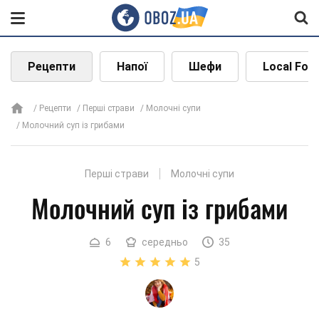
Рецепти
Напої
Шефи
Local Foo
Рецепти
Перші страви
Молочні супи
Молочний суп із грибами
Перші страви
Молочні супи
Молочний суп із грибами
6
середньо
35
5