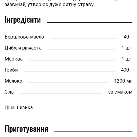
зазвичай, утворює дуже ситну страву.
Інгредієнти
Вершкове масло
40 г
Цибуля ріпчаста
1 шт
Морква
1 шт
Гриби
400 г
Молоко
1200 мл
Сіль
за смаком
Ціна:
низька
Приготування