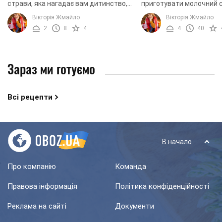
страви, яка нагадає вам дитинство,
приготувати молочний с
яка відправить вас у минуле і подарує
перловкою. Цей рецепт 
Вікторія Жмайло
Вікторія Жмайло
нотки ностальгії. Ми приготуємо
приготувати і ви без пр
2
8
4
4
40
молочний ...
зможете нагодувати с
молочним ...
Зараз ми готуємо
Всі рецепти
В начало
Про компанію
Команда
Правова інформація
Політика конфіденційності
Реклама на сайті
Документи