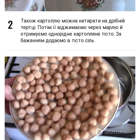
2
Також картоплю можна натирати на дрібній
тертці. Потім її віджимаємо через марлю й
отримуємо однорідне картопляне тісто. За
бажанням додаємо в тісто сіль.