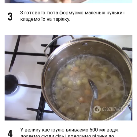
3
З готового тіста формуємо маленькі кульки і
кладемо їх на тарілку.
4
У велику каструлю вливаємо 500 мл води,
додаємо сюди сіль і доводимо рідину до