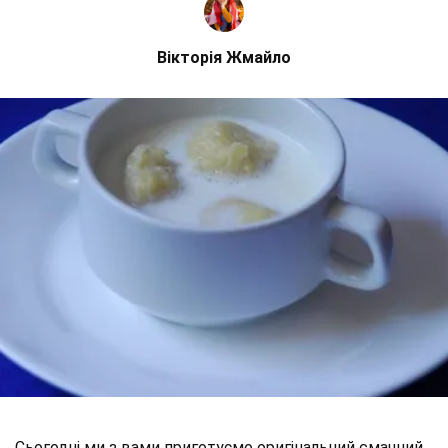
Вікторія Жмайло
Сьогодні ми з вами приготуємо оригінальний смачний