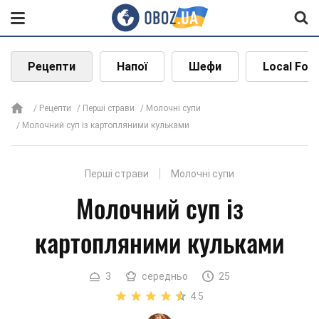
Рецепти
Напої
Шефи
Local Foo
Рецепти
Перші страви
Молочні супи
Молочний суп із картопляними кульками
Перші страви
Молочні супи
Молочний суп із
картопляними кульками
3
середньо
25
4.5