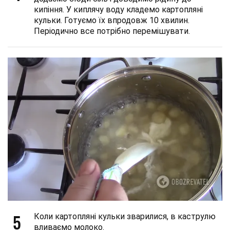
кипіння. У киплячу воду кладемо картопляні
кульки. Готуємо їх впродовж 10 хвилин.
Періодично все потрібно перемішувати.
5
Коли картопляні кульки зварилися, в каструлю
вливаємо молоко.