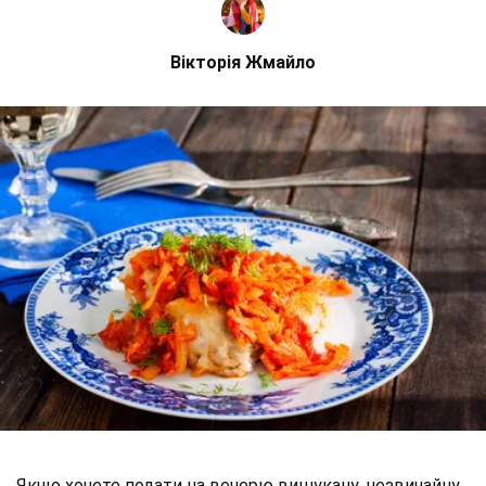
Вікторія Жмайло
Якщо хочете подати на вечерю вишукану, незвичайну