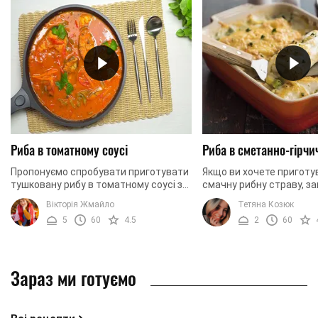
Риба в томатному соусі
Риба в сметанно-гірчи
Пропонуємо спробувати приготувати
Якщо ви хочете приготу
тушковану рибу в томатному соусі за
смачну рибну страву, за
цим рецептом. На смак риба
духовці – цей рецепт д
Вікторія Жмайло
Тетяна Козюк
виходить неймовірно соковитою,
ми розповімо, як пригот
5
60
4.5
2
60
ніжною, а виглядає ...
тилапії з ...
Зараз ми готуємо