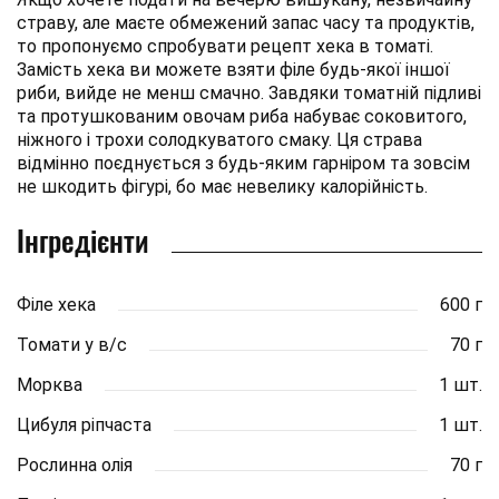
страву, але маєте обмежений запас часу та продуктів,
то пропонуємо спробувати рецепт хека в томаті.
Замість хека ви можете взяти філе будь-якої іншої
риби, вийде не менш смачно. Завдяки томатній підливі
та протушкованим овочам риба набуває соковитого,
ніжного і трохи солодкуватого смаку. Ця страва
відмінно поєднується з будь-яким гарніром та зовсім
не шкодить фігурі, бо має невелику калорійність.
Інгредієнти
Філе хека
600 г
Томати у в/с
70 г
Морква
1 шт.
Цибуля ріпчаста
1 шт.
Рослинна олія
70 г