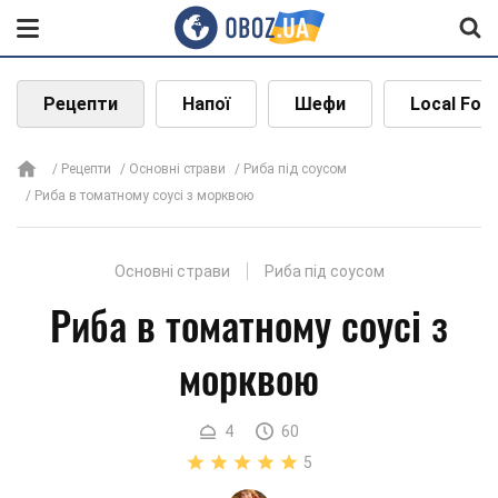
Рецепти
Напої
Шефи
Local Foo
Рецепти
Основні страви
Риба під соусом
Риба в томатному соусі з морквою
Основні страви
Риба під соусом
Риба в томатному соусі з
морквою
4
60
5