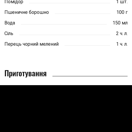
Помідор
1 шт.
Пшеничне борошно
100 г
Вода
150 мл
Сіль
2 ч. л.
Перець чорний мелений
1 ч. л.
Приготування