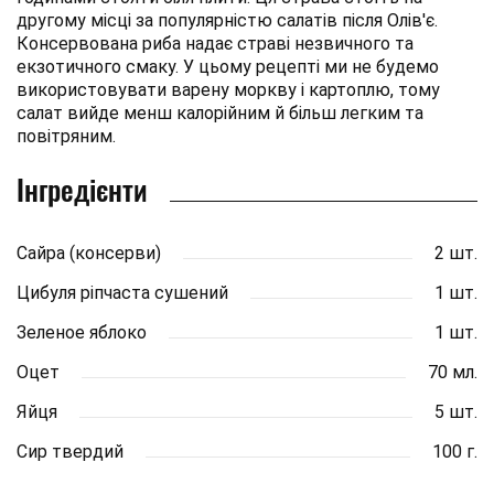
другому місці за популярністю салатів після Олів'є.
Консервована риба надає страві незвичного та
екзотичного смаку. У цьому рецепті ми не будемо
використовувати варену моркву і картоплю, тому
салат вийде менш калорійним й більш легким та
повітряним.
Інгредієнти
Сайра (консерви)
2 шт.
Цибуля ріпчаста сушений
1 шт.
Зеленое яблоко
1 шт.
Оцет
70 мл.
Яйця
5 шт.
Сир твердий
100 г.