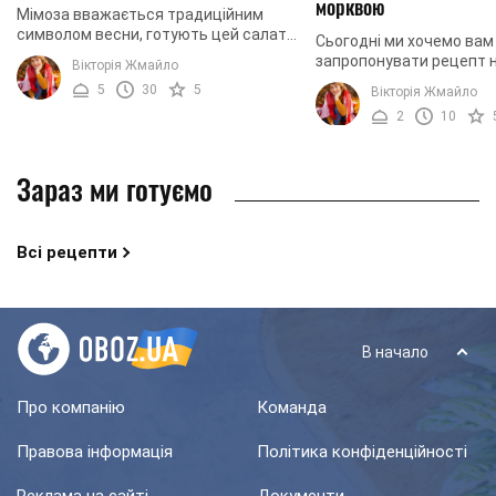
морквою
Мімоза вважається традиційним
символом весни, готують цей салат
Сьогодні ми хочемо вам
найчастіше на 8 березня. Ви можете
запропонувати рецепт 
Вікторія Жмайло
радувати цим простим і смачним
смачного, вітамінного т
5
30
5
Вікторія Жмайло
блюдом рідних цілий ...
салату. В його основі та
2
10
складові: селера, морква,
Зараз ми готуємо
Всі рецепти
В начало
Про компанію
Команда
Правова інформація
Політика конфіденційності