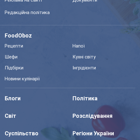
Реклама на сайті
Документи
Редакційна політика
FoodOboz
Рецепти
Напої
Шефи
Кухні світу
Підбірки
Інгрідієнти
Новини кулінарії
Блоги
Політика
Світ
Розслідування
Суспільство
Регіони України