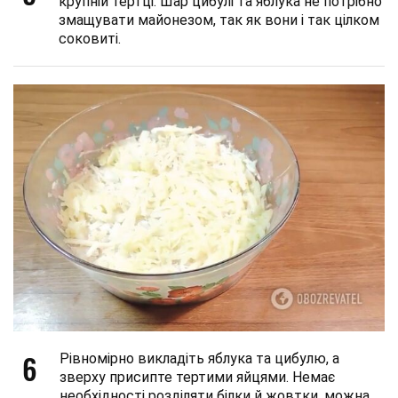
крупній тертці. Шар цибулі та яблука не потрібно
змащувати майонезом, так як вони і так цілком
соковиті.
6
Рівномірно викладіть яблука та цибулю, а
зверху присипте тертими яйцями. Немає
необхідності розділяти білки й жовтки, можна