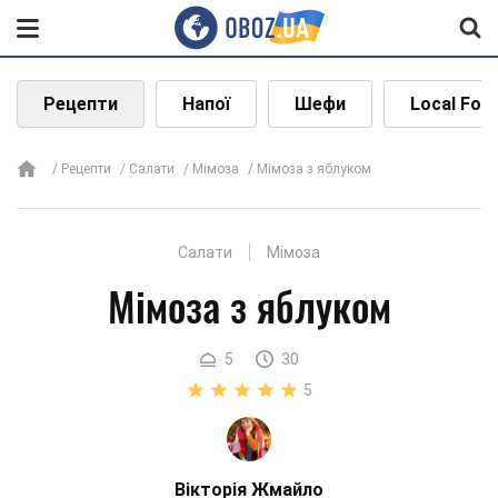
Рецепти
Напої
Шефи
Local Foo
Рецепти
Салати
Мімоза
Мімоза з яблуком
Салати
Мімоза
Мімоза з яблуком
5
30
5
Вікторія Жмайло