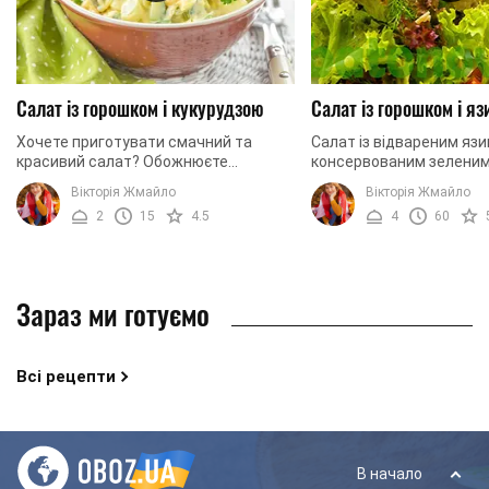
Салат із горошком і кукурудзою
Салат із горошком і я
Хочете приготувати смачний та
Салат із відвареним язи
красивий салат? Обожнюєте
консервованим зеленим
консервовану кукурудзу і прагнете
це надзвичайно ситна, 
Вікторія Жмайло
Вікторія Жмайло
приготувати з нею оригінальний
фантастично красива с
2
15
4.5
4
60
салат? Не знаєте, яка страва ...
має настільки ...
Зараз ми готуємо
Всі рецепти
В начало