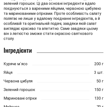
зелений горошок. Ці два основні інгредієнти вдало
поєднуються з вареними яйцями, червоною цибулею
та маринованими огірками. Проте особливість салату
полягає не лише у вдалому поєднанні інгредієнтів, а й
особливій та оригінальній подачі, завдяки якій салат
виглядає красиво та апетитно. Саме завдяки цьому
він з легкістю зможе стати окрасою святкового
столу.
Інгредієнти
Куряче м`ясо
200 г
Яйця
3 шт.
Червона цибуля
50 г
Зелений горошок
150 г
Мариновані огірки
130 г
Майонез
70 г