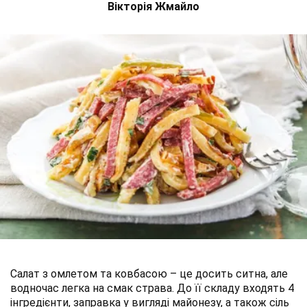
Вікторія Жмайло
Салат з омлетом та ковбасою – це досить ситна, але
водночас легка на смак страва. До її складу входять 4
інгредієнти, заправка у вигляді майонезу, а також сіль