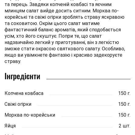
та перець. Завдяки копченій ковбасі та яєчним
млинцям салат вийде досить ситним. Морква по-
корейські та свіжі огірки зроблять страву яскравою
та соковитою. Окрім цього салат матиме
фантастичний баланс ароматів, який сподобається
усім, хто його скуштує. Попри те, що салат
надзвичайно легкий у приготуванні, він з легкістю
зможе стати окрасою святкового салату. Особливо,
якщо ви увімкнете фантазію і красиво задекоруєте
страву.
Інгредієнти
Копчена ковбаса
150 г.
Свіжі огірки
150 г.
Морква по-корейськи
150 г.
Яйця
2 шт.