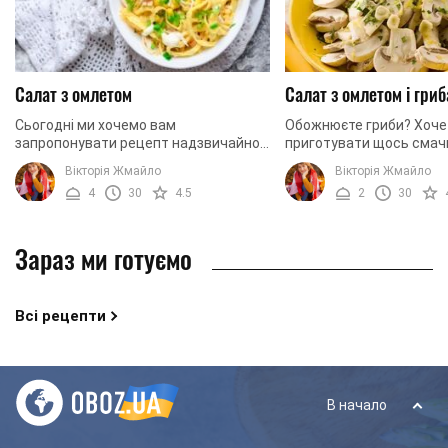
Салат з омлетом
Салат з омлетом і гри
Сьогодні ми хочемо вам
Обожнюєте гриби? Хоче
запропонувати рецепт надзвичайно
приготувати щось смач
смачного, красивого та
оригінальне? Вже трива
Вікторія Жмайло
Вікторія Жмайло
оригінального салату. Основу нашої
шукаєте унікальні рецеп
4
30
4.5
2
30
страви складає омлет, який ми ...
грибами? Тоді сьогодні м
Зараз ми готуємо
Всі рецепти
В начало